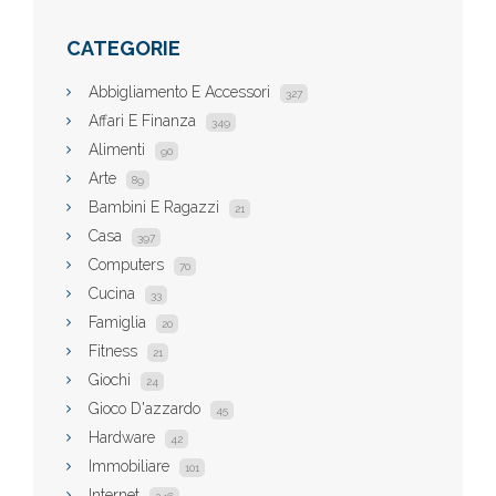
CATEGORIE
Abbigliamento E Accessori
327
Affari E Finanza
349
Alimenti
90
Arte
89
Bambini E Ragazzi
21
Casa
397
Computers
70
Cucina
33
Famiglia
20
Fitness
21
Giochi
24
Gioco D'azzardo
45
Hardware
42
Immobiliare
101
Internet