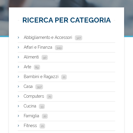
RICERCA PER CATEGORIA
Abbigliamento e Accessori
327
Affari e Finanza
349
Alimenti
90
Arte
89
Bambini e Ragazzi
21
Casa
397
Computers
70
Cucina
33
Famiglia
20
Fitness
21