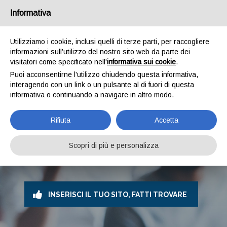
Informativa
Utilizziamo i cookie, inclusi quelli di terze parti, per raccogliere
informazioni sull’utilizzo del nostro sito web da parte dei
visitatori come specificato nell'
informativa sui cookie
.
Puoi acconsentirne l'utilizzo chiudendo questa informativa,
interagendo con un link o un pulsante al di fuori di questa
informativa o continuando a navigare in altro modo.
AZIENDE GRATIS
Rifiuta
Accetta
Inserisci il tuo sito web e aumenta la popolarità sui
motori di ricerca!
Questa directory permette i visitatori
Scopri di più e personalizza
di trovare e raggiungere gratuitamente le migliori
aziende.
INSERISCI IL TUO SITO, FATTI TROVARE