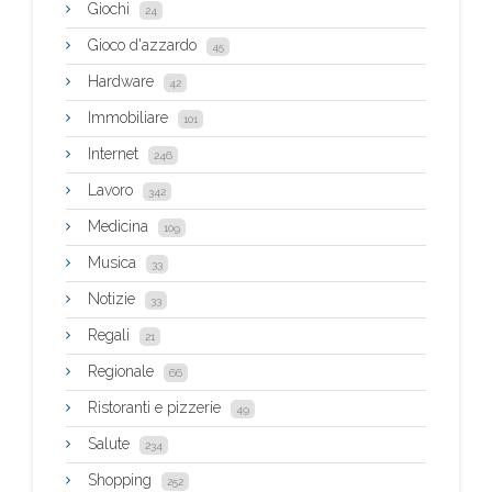
Giochi
24
Gioco d'azzardo
45
Hardware
42
Immobiliare
101
Internet
246
Lavoro
342
Medicina
109
Musica
33
Notizie
33
Regali
21
Regionale
66
Ristoranti e pizzerie
49
Salute
234
Shopping
252