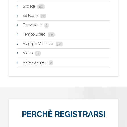
Società
198
Software
82
Televisione
6
Tempo libero
133
Viaggi e Vacanze
341
Video
15
Video Games
2
PERCHÈ REGISTRARSI