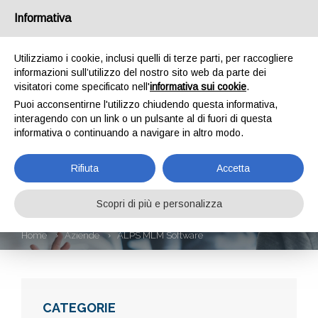
Informativa
Utilizziamo i cookie, inclusi quelli di terze parti, per raccogliere
informazioni sull’utilizzo del nostro sito web da parte dei
visitatori come specificato nell'
informativa sui cookie
.
Puoi acconsentirne l'utilizzo chiudendo questa informativa,
interagendo con un link o un pulsante al di fuori di questa
informativa o continuando a navigare in altro modo.
ALPS MLM
Rifiuta
Accetta
SOFTWARE
Scopri di più e personalizza
Home
Aziende
ALPS MLM Software
CATEGORIE