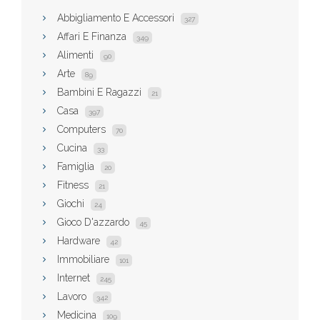
Abbigliamento E Accessori
327
Affari E Finanza
349
Alimenti
90
Arte
89
Bambini E Ragazzi
21
Casa
397
Computers
70
Cucina
33
Famiglia
20
Fitness
21
Giochi
24
Gioco D'azzardo
45
Hardware
42
Immobiliare
101
Internet
245
Lavoro
342
Medicina
109