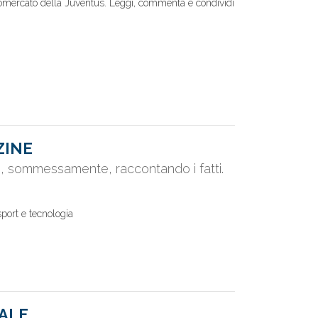
ciomercato della Juventus. Leggi, commenta e condividi
ZINE
e, sommessamente, raccontando i fatti.
sport e tecnologia
ALE