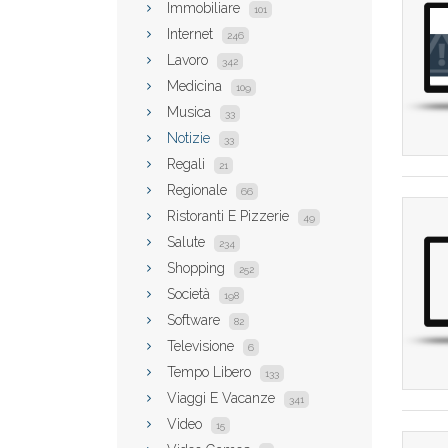
Immobiliare
101
Internet
246
Lavoro
342
Medicina
109
Musica
33
Notizie
33
Regali
21
Regionale
66
Ristoranti E Pizzerie
49
Salute
234
Shopping
252
Società
198
Software
82
Televisione
6
Tempo Libero
133
Viaggi E Vacanze
341
Video
15