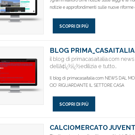
7grammilavoro offre notizie sulle leggi e le nu
notizie e approfondimenti sulle nuove riforme 
SCOPRI DI PIÙ
BLOG PRIMA_CASAITALIA
il blog di primacasaitalia.com new
dellã¢ï¿½ï¿½edilizia e tutto..
Il blog di primacasaitalia.com NEWS DAL
CIO’ RIGUARDANTE IL SETTORE CASA
SCOPRI DI PIÙ
CALCIOMERCATO JUVEN