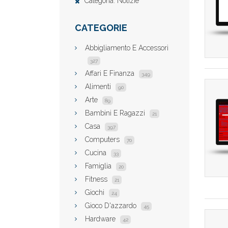
Categoria: Notizie
CATEGORIE
Abbigliamento E Accessori
327
Affari E Finanza
349
Alimenti
90
Arte
89
Bambini E Ragazzi
21
Casa
397
Computers
70
Cucina
33
Famiglia
20
Fitness
21
Giochi
24
Gioco D'azzardo
45
Hardware
42