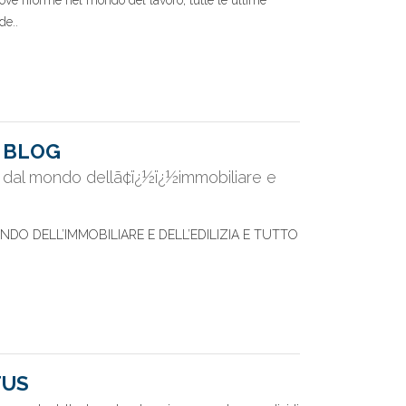
ove riforme nel mondo del lavoro, tutte le ultime
de..
 BLOG
s dal mondo dellã¢ï¿½ï¿½immobiliare e
 MONDO DELL’IMMOBILIARE E DELL’EDILIZIA E TUTTO
TUS