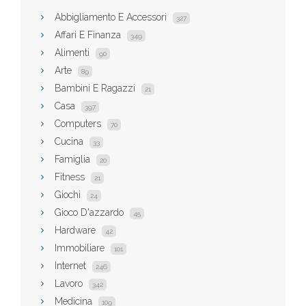
Abbigliamento E Accessori
327
Affari E Finanza
349
Alimenti
90
Arte
89
Bambini E Ragazzi
21
Casa
397
Computers
70
Cucina
33
Famiglia
20
Fitness
21
Giochi
24
Gioco D'azzardo
45
Hardware
42
Immobiliare
101
Internet
246
Lavoro
342
Medicina
109