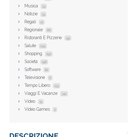
Musica
33
Notizie
33
Regali
21
Regionale
66
Ristoranti E Pizzerie
49
Salute
234
Shopping
252
Società
198
Software
82
Televisione
6
Tempo Libero
133
Viaggi E Vacanze
341
Video
15
Video Games
2
DESCRIZIONE