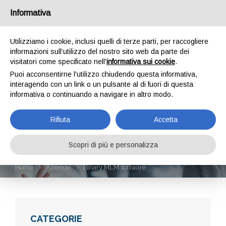
Informativa
Utilizziamo i cookie, inclusi quelli di terze parti, per raccogliere
informazioni sull’utilizzo del nostro sito web da parte dei
visitatori come specificato nell'
informativa sui cookie
.
Puoi acconsentirne l'utilizzo chiudendo questa informativa,
interagendo con un link o un pulsante al di fuori di questa
informativa o continuando a navigare in altro modo.
BINARY MLM
Rifiuta
Accetta
SOFTWARE
Scopri di più e personalizza
Home
Aziende
Binary MLM software
CATEGORIE