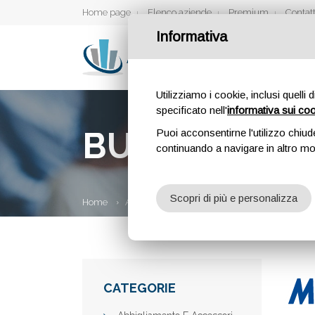
Home page
Elenco aziende
Premium
Contatt
Informativa
Utilizziamo i cookie, inclusi quelli 
specificato nell'
informativa sui co
BUFFETTI B
Puoi acconsentirne l'utilizzo chiud
continuando a navigare in altro m
Scopri di più e personalizza
Home
Aziende
Buffetti Bergamo
CATEGORIE