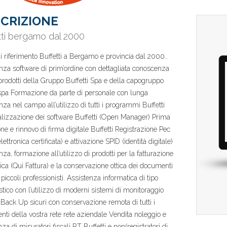
CRIZIONE
tti bergamo dal 2000
i riferimento Buffetti a Bergamo e provincia dal 2000..
nza software di prim’ordine con dettagliata conoscenza
i prodotti della Gruppo Buffetti Spa e della capogruppo
pa Formazione da parte di personale con lunga
nza nel campo all’utilizzo di tutti i programmi Buffetti
lizzazione dei software Buffetti (Open Manager) Prima
ne e rinnovo di firma digitale Buffetti Registrazione Pec
lettronica certificata) e attivazione SPID (identità digitale)
nza, formazione all’utilizzo di prodotti per la fatturazione
nica (Qui Fattura) e la conservazione ottica dei documenti
 piccoli professionisti. Assistenza informatica di tipo
stico con l’utilizzo di moderni sistemi di monitoraggio
Back Up sicuri con conservazione remota di tutti i
ti della vostra rete rete aziendale Vendita noleggio e
za di misuratori fiscali RT Buffetti e non(registratori di