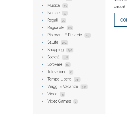
Musica
33
cassa)
Notizie
33
Regali
CO
21
Regionale
66
Ristoranti E Pizzerie
49
Salute
234
Shopping
252
Società
198
Software
82
Televisione
6
Tempo Libero
133
Viaggi E Vacanze
341
Video
15
Video Games
2