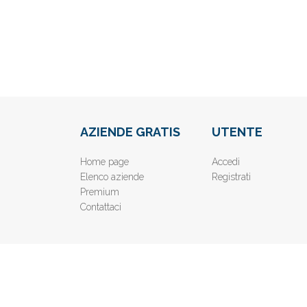
AZIENDE GRATIS
UTENTE
Home page
Accedi
Elenco aziende
Registrati
Premium
Contattaci
© 2019
www.AziendeGratis.it
- Elenco aziende e imprese o