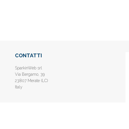
CONTATTI
SparkinWeb srl
Via Bergamo, 39
23807 Merate (LC)
Italy
nline gratis - Inserisci il tuo sito web e aumenta la popolarità sui motori di 