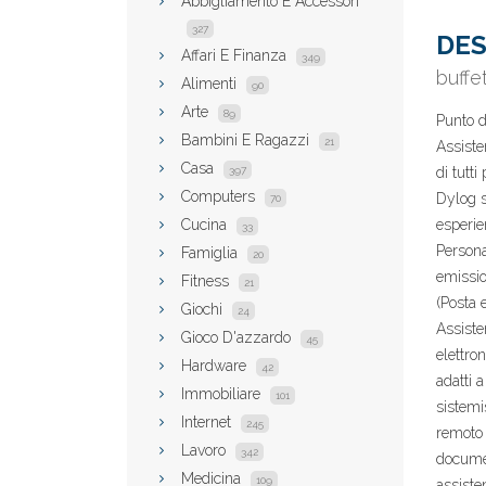
Abbigliamento E Accessori
327
DES
Affari E Finanza
349
buffe
Alimenti
90
Arte
89
Punto d
Bambini E Ragazzi
21
Assiste
Casa
397
di tutt
Computers
Dylog s
70
Cucina
esperie
33
Persona
Famiglia
20
emissio
Fitness
21
(Posta e
Giochi
24
Assiste
Gioco D'azzardo
45
elettro
Hardware
42
adatti a
Immobiliare
101
sistemi
Internet
245
remoto 
Lavoro
342
documen
Medicina
109
assisten