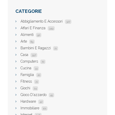
CATEGORIE
Abbigliamento E Accessori
327
Affari E Finanza
349
Alimenti
90
Arte
89
Bambini E Ragazzi
21
Casa
397
Computers
70
Cucina
33
Famiglia
20
Fitness
21
Giochi
24
Gioco D'azzardo
45
Hardware
42
Immobiliare
101
Internet