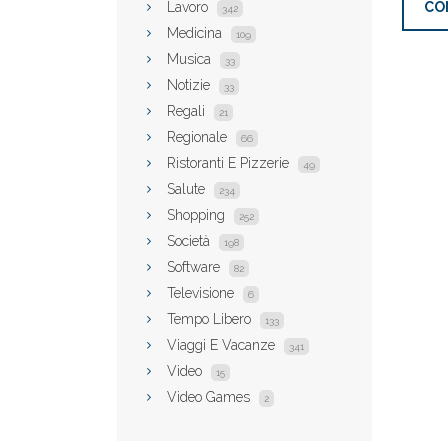
CO
Lavoro
342
Medicina
109
Musica
33
Notizie
33
Regali
21
Regionale
66
Ristoranti E Pizzerie
49
Salute
234
Shopping
252
Società
198
Software
82
Televisione
6
Tempo Libero
133
Viaggi E Vacanze
341
Video
15
Video Games
2