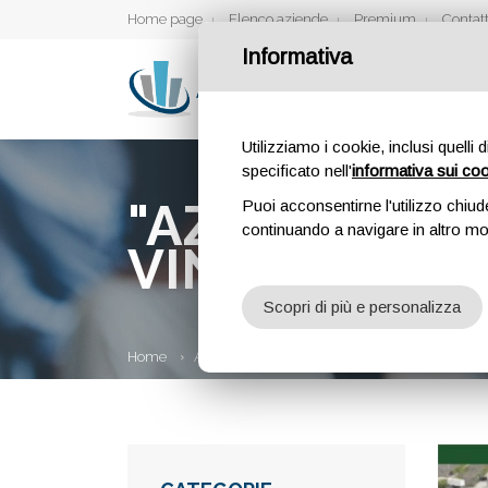
Home page
Elenco aziende
Premium
Contatt
Informativa
Utilizziamo i cookie, inclusi quelli 
specificato nell'
informativa sui co
"AZ.AGRICOLA
Puoi acconsentirne l'utilizzo chiud
continuando a navigare in altro m
VINCENZO"
Scopri di più e personalizza
Home
Aziende
"AZ.Agricola Vivaistica di Diana 