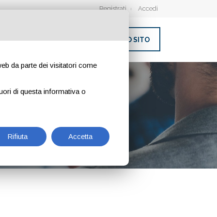
Registrati
Accedi
INSERISCI IL TUO SITO
 web da parte dei visitatori come
IANA
uori di questa informativa o
Rifiuta
Accetta