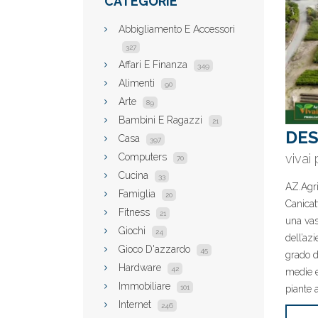
CATEGORIE
Abbigliamento E Accessori
327
Affari E Finanza
349
Alimenti
90
Arte
89
Bambini E Ragazzi
21
DES
Casa
397
vivai 
Computers
70
Cucina
33
AZ.Agri
Famiglia
20
Canicatt
Fitness
21
una vas
Giochi
24
dell’az
Gioco D'azzardo
45
grado d
Hardware
42
medie e
Immobiliare
piante 
101
Internet
246