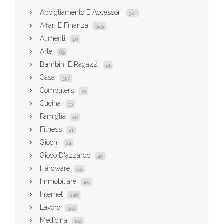
Abbigliamento E Accessori
327
Affari E Finanza
349
Alimenti
90
Arte
89
Bambini E Ragazzi
21
Casa
397
Computers
70
Cucina
33
Famiglia
20
Fitness
21
Giochi
24
Gioco D'azzardo
45
Hardware
42
Immobiliare
101
Internet
246
Lavoro
342
Medicina
109