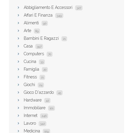
Abbigliamento E Accessori
327
Affari E Finanza
349
Alimenti
90
Arte
89
Bambini E Ragazzi
21
Casa
397
Computers
70
Cucina
33
Famiglia
20
Fitness
21
Giochi
24
Gioco D'azzardo
45
Hardware
42
Immobiliare
101
Internet
246
Lavoro
342
Medicina
109