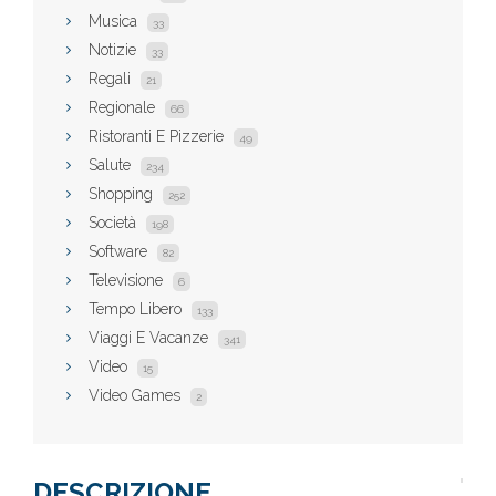
Musica
33
Notizie
33
Regali
21
Regionale
66
Ristoranti E Pizzerie
49
Salute
234
Shopping
252
Società
198
Software
82
Televisione
6
Tempo Libero
133
Viaggi E Vacanze
341
Video
15
Video Games
2
DESCRIZIONE