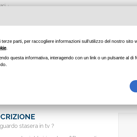
aci
di terze parti, per raccogliere informazioni sull’utilizzo del nostro sito
okie
.
G
endo questa informativa, interagendo con un link o un pulsante al di f
odo.
CRIZIONE
guardo stasera in tv ?