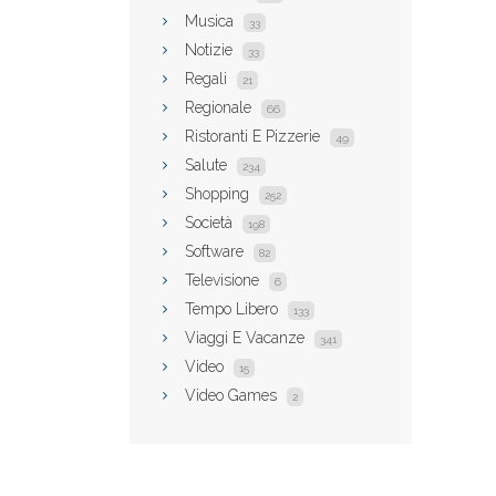
Musica
33
Notizie
33
Regali
21
Regionale
66
Ristoranti E Pizzerie
49
Salute
234
Shopping
252
Società
198
Software
82
Televisione
6
Tempo Libero
133
Viaggi E Vacanze
341
Video
15
Video Games
2