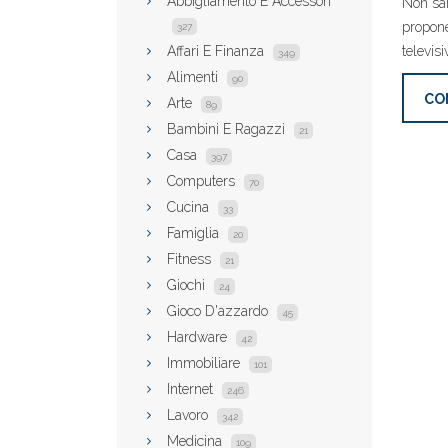
Abbigliamento E Accessori
Non sai
propone
327
Affari E Finanza
televisi
349
Alimenti
90
CO
Arte
89
Bambini E Ragazzi
21
Casa
397
Computers
70
Cucina
33
Famiglia
20
Fitness
21
Giochi
24
Gioco D'azzardo
45
Hardware
42
Immobiliare
101
Internet
246
Lavoro
342
Medicina
109