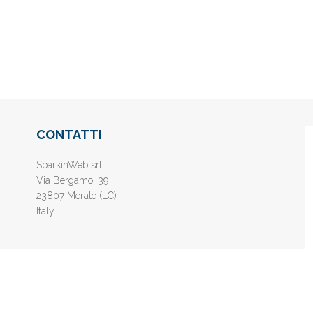
CONTATTI
SparkinWeb srl
Via Bergamo, 39
23807 Merate (LC)
Italy
nline gratis - Inserisci il tuo sito web e aumenta la popolarità sui motori di 