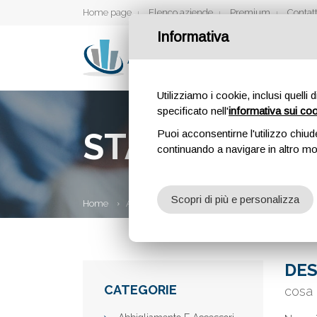
Home page
Elenco aziende
Premium
Contatt
Informativa
Utilizziamo i cookie, inclusi quelli 
specificato nell'
informativa sui co
STASERA.OR
Puoi acconsentirne l'utilizzo chiud
continuando a navigare in altro m
Scopri di più e personalizza
Home
Aziende
stasera.org
DES
CATEGORIE
cosa 