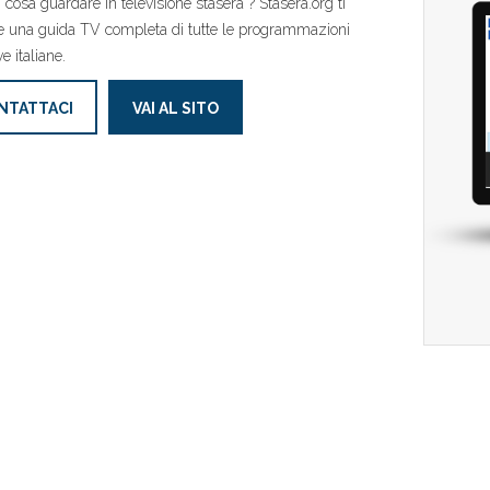
 cosa guardare in televisione stasera ? Stasera.org ti
 una guida TV completa di tutte le programmazioni
ve italiane.
NTATTACI
VAI AL SITO