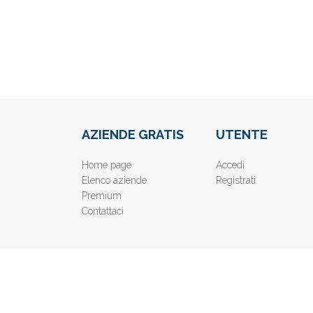
AZIENDE GRATIS
UTENTE
Home page
Accedi
Elenco aziende
Registrati
Premium
Contattaci
© 2019
www.AziendeGratis.it
- Elenco aziende e imprese o