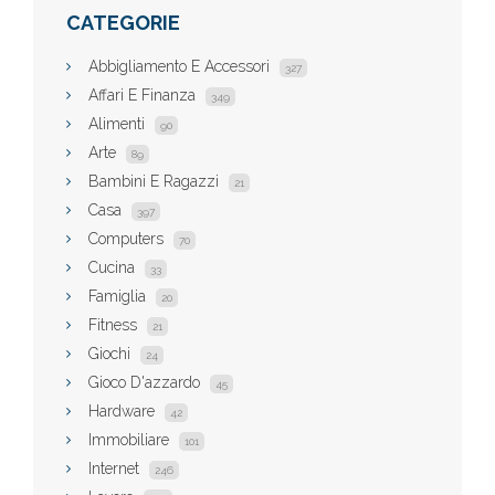
CATEGORIE
Abbigliamento E Accessori
327
Affari E Finanza
349
Alimenti
90
Arte
89
Bambini E Ragazzi
21
Casa
397
Computers
70
Cucina
33
Famiglia
20
Fitness
21
Giochi
24
Gioco D'azzardo
45
Hardware
42
Immobiliare
101
Internet
246