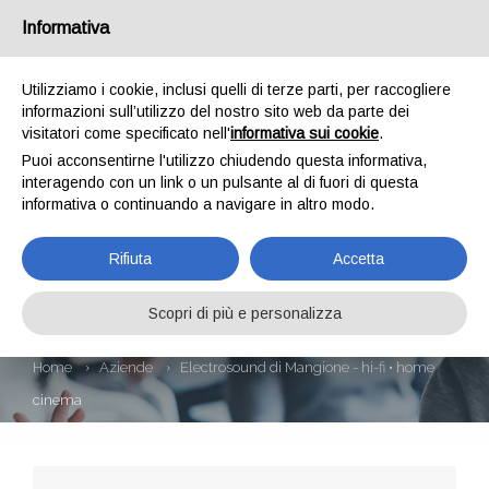
Informativa
Utilizziamo i cookie, inclusi quelli di terze parti, per raccogliere
informazioni sull’utilizzo del nostro sito web da parte dei
visitatori come specificato nell'
informativa sui cookie
.
Puoi acconsentirne l'utilizzo chiudendo questa informativa,
interagendo con un link o un pulsante al di fuori di questa
informativa o continuando a navigare in altro modo.
ELECTROSOUND DI
Rifiuta
Accetta
MANGIONE - HI-FI •
HOME CINEMA
Scopri di più e personalizza
Home
Aziende
Electrosound di Mangione - hi-fi • home
cinema