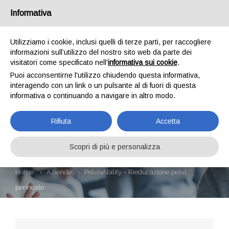
Informativa
Utilizziamo i cookie, inclusi quelli di terze parti, per raccogliere
informazioni sull’utilizzo del nostro sito web da parte dei
visitatori come specificato nell'
informativa sui cookie
.
Puoi acconsentirne l'utilizzo chiudendo questa informativa,
interagendo con un link o un pulsante al di fuori di questa
informativa o continuando a navigare in altro modo.
PELVISABILITY –
Rifiuta
Accetta
RIEDUCAZIONE
PELVI PERINEALE
Scopri di più e personalizza
Home
Aziende
PelvisAbility – Rieducazione pelvi
perineale