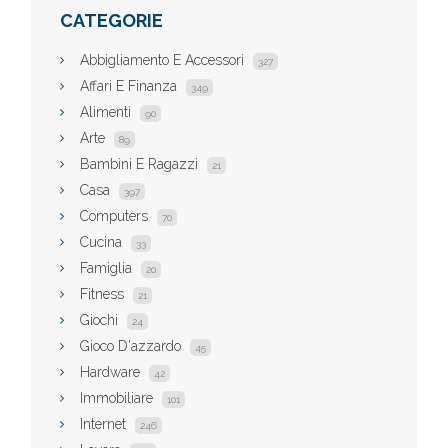
CATEGORIE
Abbigliamento E Accessori
327
Affari E Finanza
349
Alimenti
90
Arte
89
Bambini E Ragazzi
21
Casa
397
Computers
70
Cucina
33
Famiglia
20
Fitness
21
Giochi
24
Gioco D'azzardo
45
Hardware
42
Immobiliare
101
Internet
246