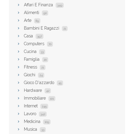
Affari E Finanza
349
Alimenti
90
Arte
89
Bambini E Ragazzi
21
Casa
397
Computers
70
Cucina
33
Famiglia
20
Fitness
21
Giochi
24
Gioco D'azzardo
45
Hardware
42
Immobiliare
101
Internet
245
Lavoro
342
Medicina
109
Musica
33