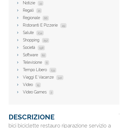
Notizie
33
Regali
21
Regionale
66
Ristoranti E Pizzerie
49
Salute
234
Shopping
252
Società
198
Software
82
Televisione
6
Tempo Libero
133
Viaggi E Vacanze
341
Video
15
Video Games
2
DESCRIZIONE
bici biciclette restauro riparazione servizio a