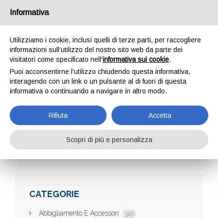
Informativa
Utilizziamo i cookie, inclusi quelli di terze parti, per raccogliere
informazioni sull’utilizzo del nostro sito web da parte dei
visitatori come specificato nell'
informativa sui cookie
.
Puoi acconsentirne l'utilizzo chiudendo questa informativa,
interagendo con un link o un pulsante al di fuori di questa
informativa o continuando a navigare in altro modo.
OFFICINA BICI
Rifiuta
Accetta
Scopri di più e personalizza
Home
Aziende
Officina Bici
CATEGORIE
Abbigliamento E Accessori
327