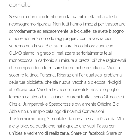
domicilio
Servizio a domicilio In ritiriamo la tua bibicletta rotta e te la
riconsegnamo riparata! Non tutti hanno i mezzi per trasportare
comodamente ed efficacemente le biciclette, se avete bisogno
di noi e non vi ? comodo raggiungerci con la vostra bici
verremo noi da voi. Bici su misura In collaborazione con
OLMO siamo in grado di realizzare sartorialmente telai
monoscocca in carbonio su misura a prezzi pi? che ragionevoli
che comprendono le misure biometriche del cliente. Vieni a
scoprire la linea Personal Riparazioni Per qualsiasi problema
della tua bicicletta, che sia nuova, vecchia o d'epoca, rivolgiti
all'officina bici. Vendita bici e componenti E' nostro orgoglio
tenere a catalogo bici italiane. I marchi trattati sono Olmo, cicli
Cinzia, Jumpertrek e Speedcross e ovviamente Officina Bici
Abbiamo un ampio catalogo di ricambi Conversioni
Trasformiamo bici gi? montate: da corsa a scatto fisso, da Mtb
a city bike, da quello che hai a quello che vuoi. Passa con
un'idea e vedremo di realizzarla. Share on facebook Share on