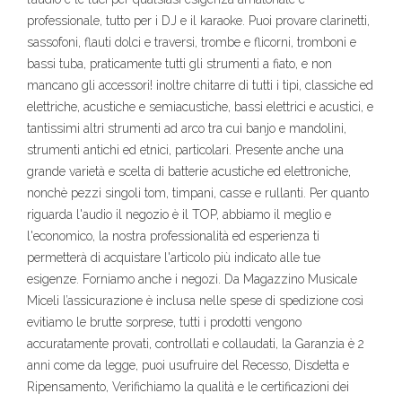
professionale, tutto per i DJ e il karaoke. Puoi provare clarinetti,
sassofoni, flauti dolci e traversi, trombe e flicorni, tromboni e
bassi tuba, praticamente tutti gli strumenti a fiato, e non
mancano gli accessori! inoltre chitarre di tutti i tipi, classiche ed
elettriche, acustiche e semiacustiche, bassi elettrici e acustici, e
tantissimi altri strumenti ad arco tra cui banjo e mandolini,
strumenti antichi ed etnici, particolari. Presente anche una
grande varietà e scelta di batterie acustiche ed elettroniche,
nonchè pezzi singoli tom, timpani, casse e rullanti. Per quanto
riguarda l'audio il negozio è il TOP, abbiamo il meglio e
l'economico, la nostra professionalità ed esperienza ti
permetterà di acquistare l'articolo più indicato alle tue
esigenze. Forniamo anche i negozi. Da Magazzino Musicale
Miceli l’assicurazione è inclusa nelle spese di spedizione così
evitiamo le brutte sorprese, tutti i prodotti vengono
accuratamente provati, controllati e collaudati, la Garanzia è 2
anni come da legge, puoi usufruire del Recesso, Disdetta e
Ripensamento, Verifichiamo la qualità e le certificazioni dei