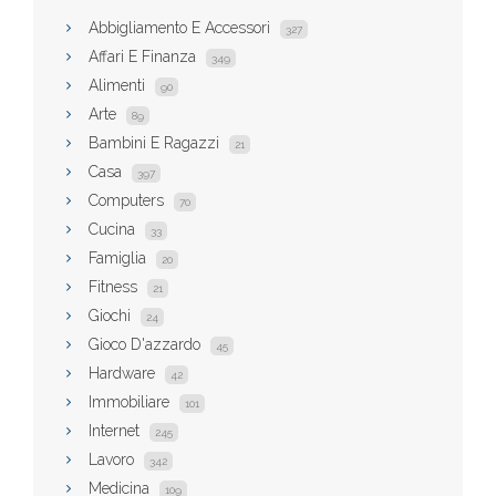
Abbigliamento E Accessori
327
Affari E Finanza
349
Alimenti
90
Arte
89
Bambini E Ragazzi
21
Casa
397
Computers
70
Cucina
33
Famiglia
20
Fitness
21
Giochi
24
Gioco D'azzardo
45
Hardware
42
Immobiliare
101
Internet
245
Lavoro
342
Medicina
109