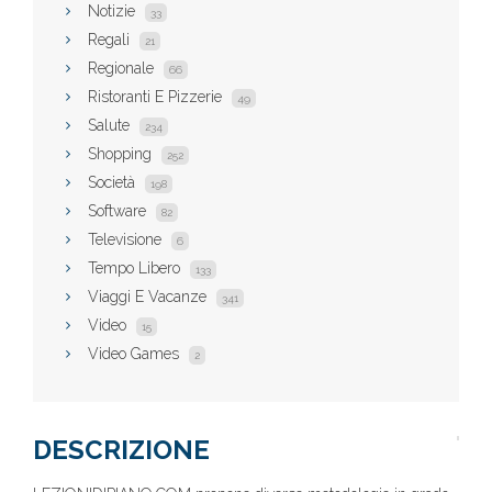
Notizie
33
Regali
21
Regionale
66
Ristoranti E Pizzerie
49
Salute
234
Shopping
252
Società
198
Software
82
Televisione
6
Tempo Libero
133
Viaggi E Vacanze
341
Video
15
Video Games
2
DESCRIZIONE