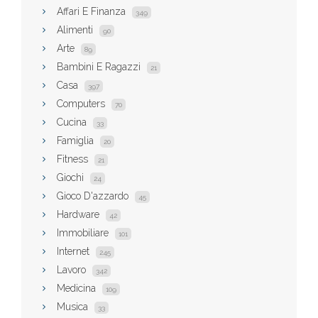
Affari E Finanza
349
Alimenti
90
Arte
89
Bambini E Ragazzi
21
Casa
397
Computers
70
Cucina
33
Famiglia
20
Fitness
21
Giochi
24
Gioco D'azzardo
45
Hardware
42
Immobiliare
101
Internet
245
Lavoro
342
Medicina
109
Musica
33