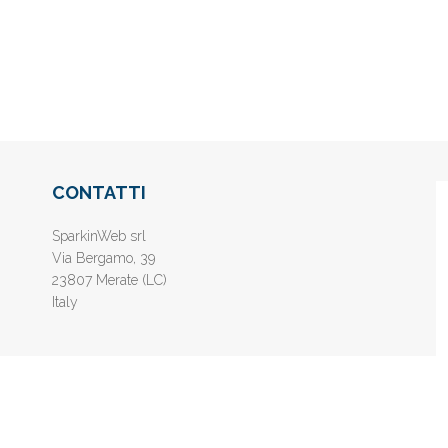
CONTATTI
SparkinWeb srl
Via Bergamo, 39
23807 Merate (LC)
Italy
nline gratis - Inserisci il tuo sito web e aumenta la popolarità sui motori di 