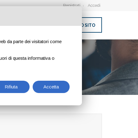
Registrati
Accedi
INSERISCI IL TUO SITO
 web da parte dei visitatori come
OZIONALI
uori di questa informativa o
Rifiuta
Accetta