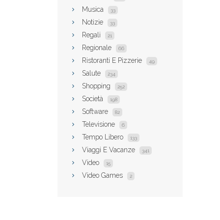
Musica
33
Notizie
33
Regali
21
Regionale
66
Ristoranti E Pizzerie
49
Salute
234
Shopping
252
Società
198
Software
82
Televisione
6
Tempo Libero
133
Viaggi E Vacanze
341
Video
15
Video Games
2