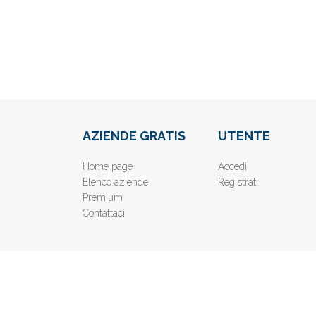
AZIENDE GRATIS
UTENTE
Home page
Accedi
Elenco aziende
Registrati
Premium
Contattaci
© 2019
www.AziendeGratis.it
- Elenco aziende e imprese o