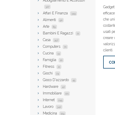
Abbigliamento E Accessori
Gadget
327
Affari E Finanza
efficac
349
che uni
Alimenti
90
costant
Arte
89
usati p
Bambini E Ragazzi
21
creare v
Casa
397
valorizz
Computers
70
clienti.
Cucina
33
Famiglia
20
CO
Fitness
21
Giochi
24
Gioco D'azzardo
45
Hardware
42
Immobiliare
101
Internet
245
Lavoro
342
Medicina
109