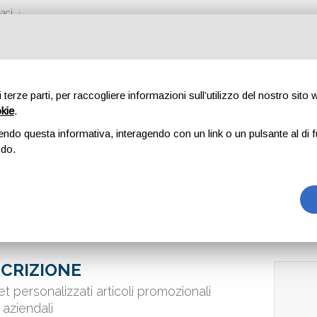
aci
di terze parti, per raccogliere informazioni sull’utilizzo del nostro sito
okie
.
– ARTICOLI PROM
endo questa informativa, interagendo con un link o un pulsante al di f
odo.
li
CRIZIONE
t personalizzati articoli promozionali
 aziendali