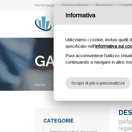
Home page
Elenco aziende
Premium
Contatt
Informativa
Utilizziamo i cookie, inclusi quelli 
specificato nell'
informativa sui co
GADGET LAB 
Puoi acconsentirne l'utilizzo chiud
continuando a navigare in altro m
Scopri di più e personalizza
Home
Aziende
Gadget lab – Articoli Promoziona
DES
CATEGORIE
gadge
regali