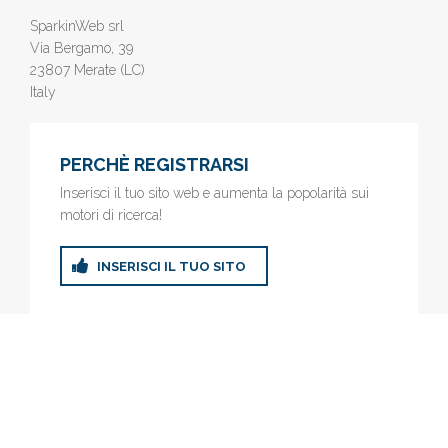
SparkinWeb srl
Via Bergamo, 39
23807 Merate (LC)
Italy
PERCHÈ REGISTRARSI
Inserisci il tuo sito web e aumenta la popolarità sui
motori di ricerca!
INSERISCI IL TUO SITO
© 2019
www.AziendeGratis.it
- Elenco aziende e imprese online
gratis - Inserisci il tuo sito web e aumenta la popolarità sui motori
di ricerca!
Privacy Policy
|
Cookie Policy
(Personalizza)