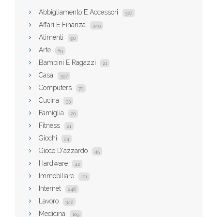
Abbigliamento E Accessori
327
Affari E Finanza
349
Alimenti
90
Arte
89
Bambini E Ragazzi
21
Casa
397
Computers
70
Cucina
33
Famiglia
20
Fitness
21
Giochi
24
Gioco D'azzardo
45
Hardware
42
Immobiliare
101
Internet
246
Lavoro
342
Medicina
109