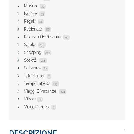
Musica
33
Notizie
33
Regali
21
Regionale
66
Ristoranti E Pizzerie
49
Salute
234
Shopping
252
Società
198
Software
82
Televisione
6
Tempo Libero
133
Viaggi E Vacanze
341
Video
15
Video Games
2
DESCRIZIONE