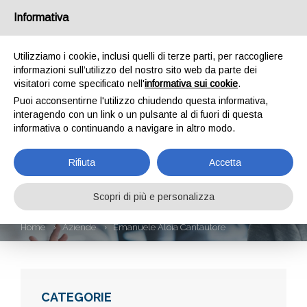
Informativa
Utilizziamo i cookie, inclusi quelli di terze parti, per raccogliere
informazioni sull’utilizzo del nostro sito web da parte dei
visitatori come specificato nell'
informativa sui cookie
.
Puoi acconsentirne l'utilizzo chiudendo questa informativa,
interagendo con un link o un pulsante al di fuori di questa
informativa o continuando a navigare in altro modo.
EMANUELE ALOIA
Rifiuta
Accetta
CANTAUTORE
Scopri di più e personalizza
Home
Aziende
Emanuele Aloia Cantautore
CATEGORIE