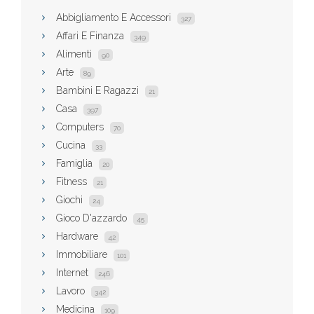
Abbigliamento E Accessori
327
Affari E Finanza
349
Alimenti
90
Arte
89
Bambini E Ragazzi
21
Casa
397
Computers
70
Cucina
33
Famiglia
20
Fitness
21
Giochi
24
Gioco D'azzardo
45
Hardware
42
Immobiliare
101
Internet
246
Lavoro
342
Medicina
109