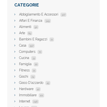
CATEGORIE
Abbigliamento E Accessori
327
Affari E Finanza
349
Alimenti
90
Arte
89
Bambini E Ragazzi
21
Casa
397
Computers
70
Cucina
33
Famiglia
20
Fitness
21
Giochi
24
Gioco D'azzardo
45
Hardware
42
Immobiliare
101
Internet
246