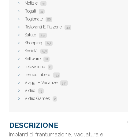
Notizie
33
Regali
21
Regionale
66
Ristoranti E Pizzerie
49
Salute
234
Shopping
252
Società
198
Software
82
Televisione
6
Tempo Libero
133
Viaggi E Vacanze
341
Video
15
Video Games
2
DESCRIZIONE
impianti di frantumazione, vagliatura e