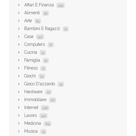
Affari E Finanza
349
Alimenti
90
Arte
89
Bambini E Ragazzi
21
Casa
397
Computers
70
Cucina
33
Famiglia
20
Fitness
21
Giochi
24
Gioco D'azzardo
45
Hardware
42
Immobiliare
101
Internet
246
Lavoro
342
Medicina
109
Musica
33