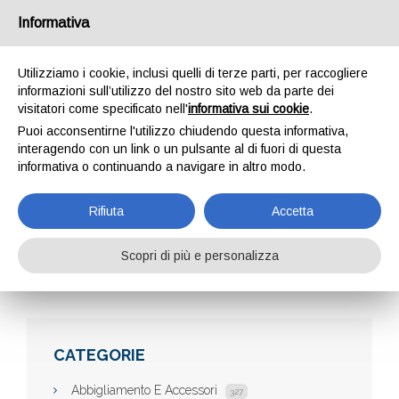
Informativa
Utilizziamo i cookie, inclusi quelli di terze parti, per raccogliere
informazioni sull’utilizzo del nostro sito web da parte dei
visitatori come specificato nell'
informativa sui cookie
.
Puoi acconsentirne l'utilizzo chiudendo questa informativa,
interagendo con un link o un pulsante al di fuori di questa
informativa o continuando a navigare in altro modo.
CARRER MACCHINE
Rifiuta
Accetta
Scopri di più e personalizza
Home
Aziende
Carrer Macchine
CATEGORIE
Abbigliamento E Accessori
327