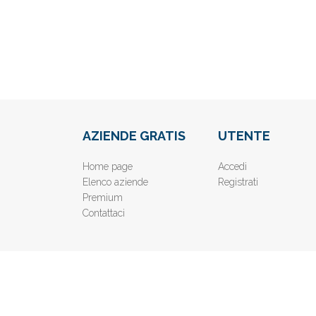
AZIENDE GRATIS
UTENTE
Home page
Accedi
Elenco aziende
Registrati
Premium
Contattaci
© 2019
www.AziendeGratis.it
- Elenco aziende e imprese o