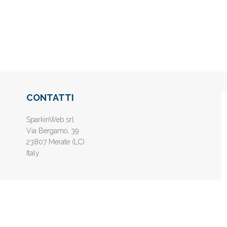
CONTATTI
SparkinWeb srl
Via Bergamo, 39
23807 Merate (LC)
Italy
nline gratis - Inserisci il tuo sito web e aumenta la popolarità sui motori di 