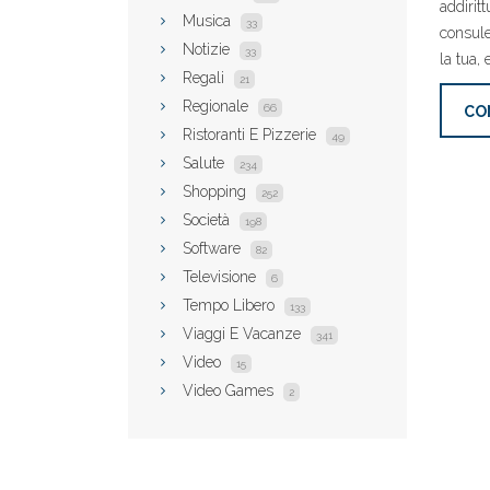
addirit
Musica
33
consule
Notizie
33
la tua,
Regali
21
Regionale
66
CO
Ristoranti E Pizzerie
49
Salute
234
Shopping
252
Società
198
Software
82
Televisione
6
Tempo Libero
133
Viaggi E Vacanze
341
Video
15
Video Games
2