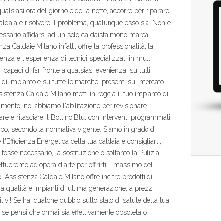
qualsiasi ora del giorno e della notte, accorre per riparare
caldaia e risolvere il problema, qualunque esso sia. Non è
essario affidarsi ad un solo caldaista mono marca:
za Caldaie Milano infatti, offre la professionalità, la
nza e l'esperienza di tecnici specializzati in multi
 capaci di far fronte a qualsiasi evenienza, su tutti i
 di impianto e su tutte le marche, presenti sul mercato.
istenza Caldaie Milano metti in regola il tuo impianto di
amento: noi abbiamo l'abilitazione per revisionare,
are e rilasciare il Bollino Blu, con interventi programmati
po, secondo la normativa vigente. Siamo in grado di
e l'Efficienza Energetica della tua caldaia e consigliarti,
 fosse necessario, la sostituzione o soltanto la Pulizia,
ettueremo ad opera d'arte per offrirti il massimo del
o. Assistenza Caldaie Milano offre inoltre prodotti di
ma qualità e impianti di ultima generazione, a prezzi
tivi! Se hai qualche dubbio sullo stato di salute della tua
, se pensi che ormai sia effettivamente obsoleta o