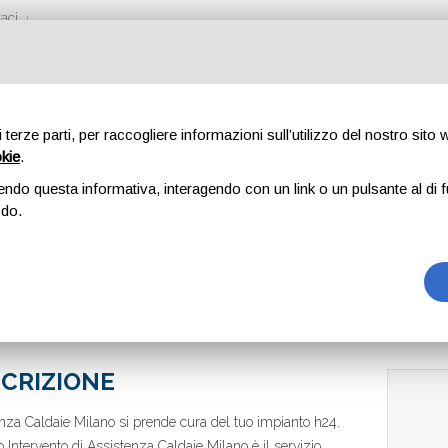
aci
di terze parti, per raccogliere informazioni sull’utilizzo del nostro sito
okie
.
CALDAIE MILANO
endo questa informativa, interagendo con un link o un pulsante al di f
odo.
CRIZIONE
nza Caldaie Milano si prende cura del tuo impianto h24.
to Intervento di Assistenza Caldaie Milano è il servizio