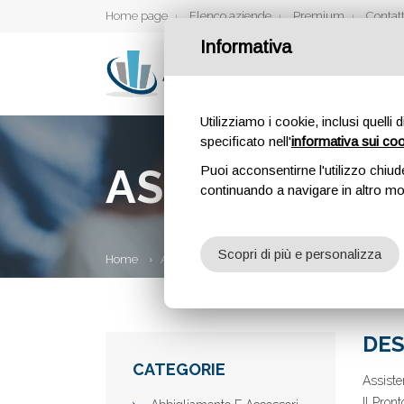
Home page
Elenco aziende
Premium
Contatt
Informativa
Utilizziamo i cookie, inclusi quelli 
specificato nell'
informativa sui co
ASSISTENZA 
Puoi acconsentirne l'utilizzo chiud
continuando a navigare in altro m
Scopri di più e personalizza
Home
Aziende
Assistenza Caldaie Milano
DES
CATEGORIE
Assiste
Il Pron