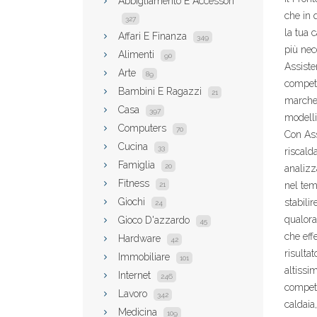
Abbigliamento E Accessori
che in 
327
la tua 
Affari E Finanza
349
più nec
Alimenti
90
Assisten
Arte
89
compete
Bambini E Ragazzi
21
marche,
Casa
397
modelli
Computers
70
Con Ass
Cucina
33
riscald
Famiglia
20
analizz
Fitness
nel tem
21
Giochi
stabilir
24
qualora
Gioco D'azzardo
45
che eff
Hardware
42
risultat
Immobiliare
101
altissi
Internet
246
competi
Lavoro
342
caldaia
Medicina
109