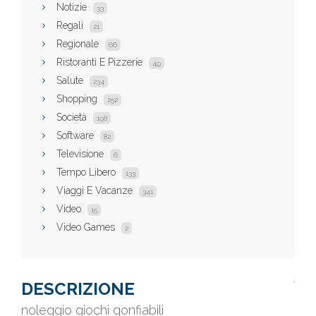
Notizie
33
Regali
21
Regionale
66
Ristoranti E Pizzerie
49
Salute
234
Shopping
252
Società
198
Software
82
Televisione
6
Tempo Libero
133
Viaggi E Vacanze
341
Video
15
Video Games
2
DESCRIZIONE
noleggio giochi gonfiabili