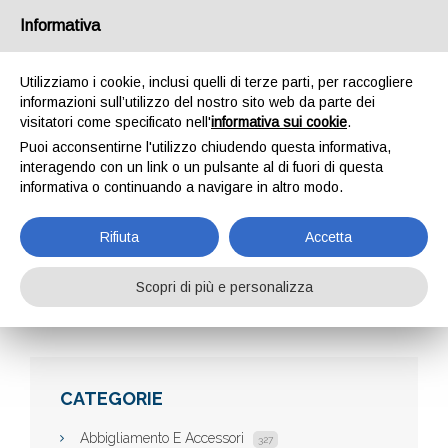
Informativa
Utilizziamo i cookie, inclusi quelli di terze parti, per raccogliere
informazioni sull’utilizzo del nostro sito web da parte dei
visitatori come specificato nell'
informativa sui cookie
.
Puoi acconsentirne l'utilizzo chiudendo questa informativa,
interagendo con un link o un pulsante al di fuori di questa
informativa o continuando a navigare in altro modo.
BN GONFIABILI
Rifiuta
Accetta
Scopri di più e personalizza
Home
Aziende
Bn Gonfiabili
CATEGORIE
Abbigliamento E Accessori
327