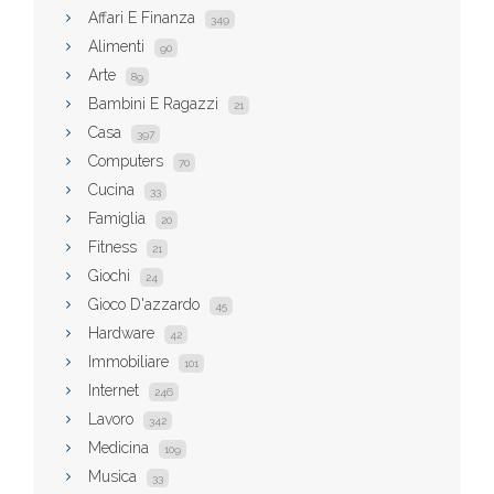
Affari E Finanza
349
Alimenti
90
Arte
89
Bambini E Ragazzi
21
Casa
397
Computers
70
Cucina
33
Famiglia
20
Fitness
21
Giochi
24
Gioco D'azzardo
45
Hardware
42
Immobiliare
101
Internet
246
Lavoro
342
Medicina
109
Musica
33