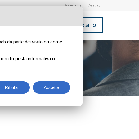
Registrati
Accedi
INSERISCI IL TUO SITO
 web da parte dei visitatori come
uori di questa informativa o
Rifiuta
Accetta