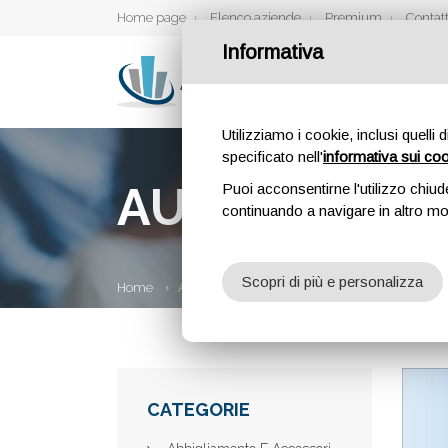
Home page
Elenco aziende
Premium
Contatt
Informativa
Utilizziamo i cookie, inclusi quelli 
specificato nell'
informativa sui co
AURA ROBOC
Puoi acconsentirne l'utilizzo chiud
continuando a navigare in altro m
Scopri di più e personalizza
Home
Aziende
Aura Roboclean
CATEGORIE