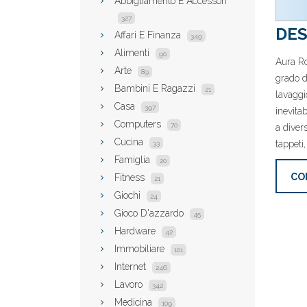
Abbigliamento E Accessori
327
DES
Affari E Finanza
349
Alimenti
90
Aura Ro
Arte
89
grado d
Bambini E Ragazzi
21
lavaggi
Casa
397
inevita
Computers
70
a diver
Cucina
tappeti,
33
Famiglia
20
CO
Fitness
21
Giochi
24
Gioco D'azzardo
45
Hardware
42
Immobiliare
101
Internet
246
Lavoro
342
Medicina
109