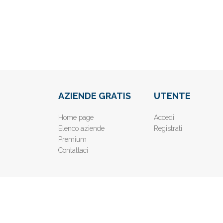
AZIENDE GRATIS
UTENTE
Home page
Accedi
Elenco aziende
Registrati
Premium
Contattaci
© 2019
www.AziendeGratis.it
- Elenco aziende e imprese o