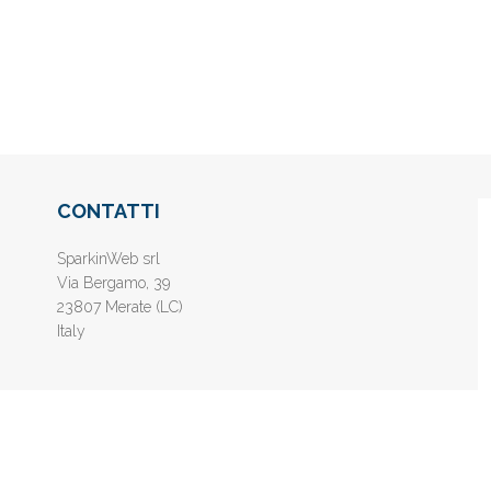
CONTATTI
SparkinWeb srl
Via Bergamo, 39
23807 Merate (LC)
Italy
nline gratis - Inserisci il tuo sito web e aumenta la popolarità sui motori di 