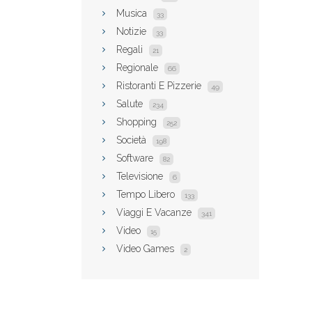
Musica
33
Notizie
33
Regali
21
Regionale
66
Ristoranti E Pizzerie
49
Salute
234
Shopping
252
Società
198
Software
82
Televisione
6
Tempo Libero
133
Viaggi E Vacanze
341
Video
15
Video Games
2