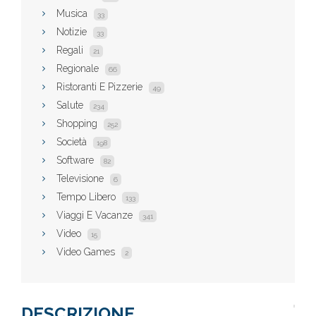
Musica
33
Notizie
33
Regali
21
Regionale
66
Ristoranti E Pizzerie
49
Salute
234
Shopping
252
Società
198
Software
82
Televisione
6
Tempo Libero
133
Viaggi E Vacanze
341
Video
15
Video Games
2
DESCRIZIONE