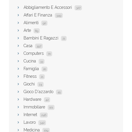
Abbigliamento E Accessori
327
Affari E Finanza
349
Alimenti
90
Arte
89
Bambini E Ragazzi
21
Casa
397
Computers
70
Cucina
33
Famiglia
20
Fitness
21
Giochi
24
Gioco D'azzardo
45
Hardware
42
Immobiliare
101
Internet
246
Lavoro
342
Medicina
109