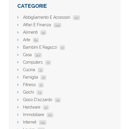
CATEGORIE
Abbigliamento E Accessori
327
Affari E Finanza
349
Alimenti
90
Arte
89
Bambini E Ragazzi
21
Casa
397
Computers
70
Cucina
33
Famiglia
20
Fitness
21
Giochi
24
Gioco D'azzardo
45
Hardware
42
Immobiliare
101
Internet
245