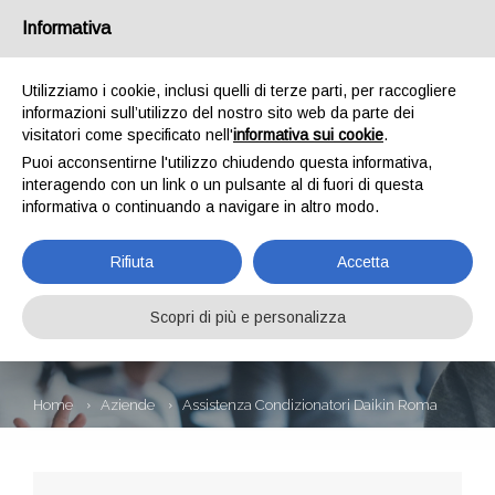
Informativa
Utilizziamo i cookie, inclusi quelli di terze parti, per raccogliere
informazioni sull’utilizzo del nostro sito web da parte dei
visitatori come specificato nell'
informativa sui cookie
.
Puoi acconsentirne l'utilizzo chiudendo questa informativa,
interagendo con un link o un pulsante al di fuori di questa
informativa o continuando a navigare in altro modo.
ASSISTENZA
Rifiuta
Accetta
CONDIZIONATORI
DAIKIN ROMA
Scopri di più e personalizza
Home
Aziende
Assistenza Condizionatori Daikin Roma