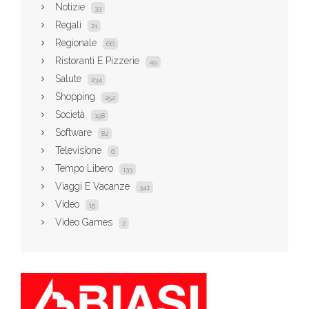
Notizie
33
Regali
21
Regionale
66
Ristoranti E Pizzerie
49
Salute
234
Shopping
252
Società
198
Software
82
Televisione
6
Tempo Libero
133
Viaggi E Vacanze
341
Video
15
Video Games
2