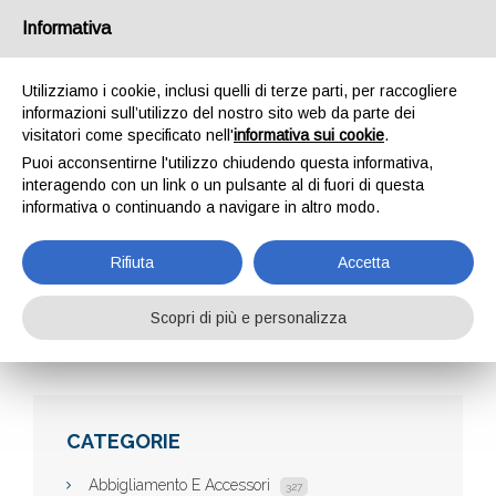
Informativa
Utilizziamo i cookie, inclusi quelli di terze parti, per raccogliere
informazioni sull’utilizzo del nostro sito web da parte dei
visitatori come specificato nell'
informativa sui cookie
.
Puoi acconsentirne l'utilizzo chiudendo questa informativa,
interagendo con un link o un pulsante al di fuori di questa
informativa o continuando a navigare in altro modo.
ASSISTENZA BIASI
Rifiuta
Accetta
Scopri di più e personalizza
Home
Aziende
assistenza biasi
CATEGORIE
Abbigliamento E Accessori
327