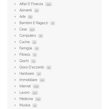
Affari E Finanza
349
Alimenti
90
Arte
89
Bambini E Ragazzi
21
Casa
397
Computers
70
Cucina
33
Famiglia
20
Fitness
21
Giochi
24
Gioco D'azzardo
45
Hardware
42
Immobiliare
101
Internet
246
Lavoro
342
Medicina
109
Musica
33