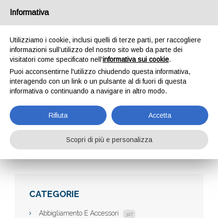
Informativa
Utilizziamo i cookie, inclusi quelli di terze parti, per raccogliere
informazioni sull’utilizzo del nostro sito web da parte dei
visitatori come specificato nell'
informativa sui cookie
.
Puoi acconsentirne l'utilizzo chiudendo questa informativa,
interagendo con un link o un pulsante al di fuori di questa
informativa o continuando a navigare in altro modo.
ARANCEADOMICILIO
Rifiuta
Accetta
Scopri di più e personalizza
Home
Aziende
aranceadomicilio
CATEGORIE
Abbigliamento E Accessori
327