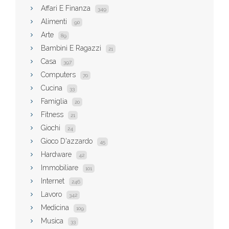
Affari E Finanza
349
Alimenti
90
Arte
89
Bambini E Ragazzi
21
Casa
397
Computers
70
Cucina
33
Famiglia
20
Fitness
21
Giochi
24
Gioco D'azzardo
45
Hardware
42
Immobiliare
101
Internet
246
Lavoro
342
Medicina
109
Musica
33