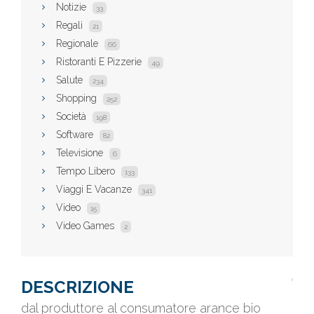
Notizie
33
Regali
21
Regionale
66
Ristoranti E Pizzerie
49
Salute
234
Shopping
252
Società
198
Software
82
Televisione
6
Tempo Libero
133
Viaggi E Vacanze
341
Video
15
Video Games
2
DESCRIZIONE
dal produttore al consumatore arance bio