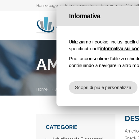
Home page
Elenco aziende
Premium
Contatt
Informativa
Utilizziamo i cookie, inclusi quelli 
specificato nell'
informativa sui co
AMERICAN C
Puoi acconsentirne l'utilizzo chiud
continuando a navigare in altro m
Scopri di più e personalizza
Home
Aziende
American Crunch
DES
CATEGORIE
America
Snack B