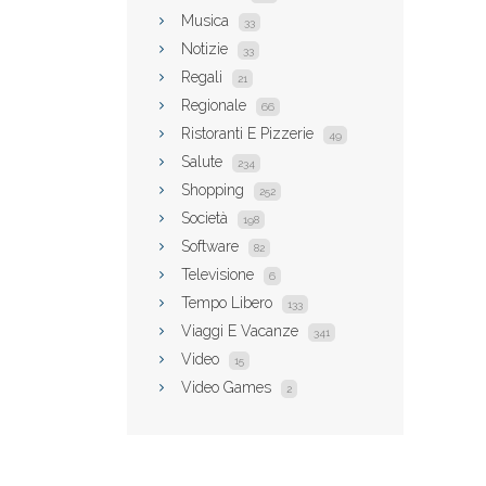
Musica
33
Notizie
33
Regali
21
Regionale
66
Ristoranti E Pizzerie
49
Salute
234
Shopping
252
Società
198
Software
82
Televisione
6
Tempo Libero
133
Viaggi E Vacanze
341
Video
15
Video Games
2