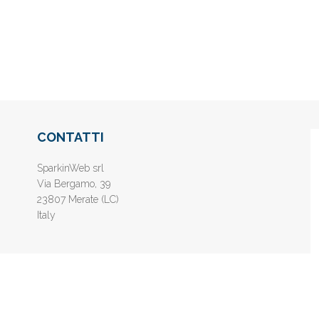
CONTATTI
SparkinWeb srl
Via Bergamo, 39
23807 Merate (LC)
Italy
nline gratis - Inserisci il tuo sito web e aumenta la popolarità sui motori di 