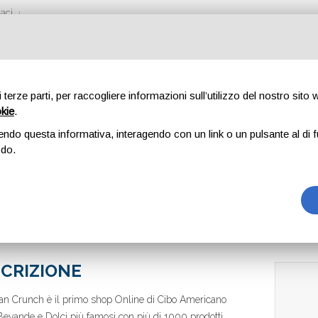
aci
di terze parti, per raccogliere informazioni sull’utilizzo del nostro sito
okie
.
RUNCH
endo questa informativa, interagendo con un link o un pulsante al di f
odo.
CRIZIONE
n Crunch è il primo shop Online di Cibo Americano
evande e Dolci più famosi con più di 1000 prodotti