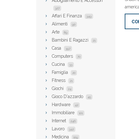
Abbigliamento E Accessori
america
327
Affari E Finanza
349
CO
Alimenti
90
Arte
89
Bambini E Ragazzi
21
Casa
397
Computers
70
Cucina
33
Famiglia
20
Fitness
21
Giochi
24
Gioco D'azzardo
45
Hardware
42
Immobiliare
101
Internet
246
Lavoro
342
Medicina
109