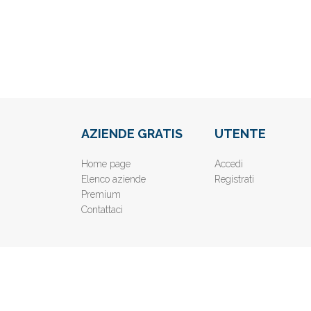
AZIENDE GRATIS
UTENTE
Home page
Accedi
Elenco aziende
Registrati
Premium
Contattaci
© 2019
www.AziendeGratis.it
- Elenco aziende e imprese o