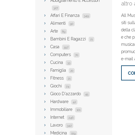
Abbigliamento E Accessori
altro
327
Affari E Finanza
All Mus
349
siti sul
Alimenti
90
della c
Arte
89
e che p
Bambini E Ragazzi
21
musica 
Casa
397
promuove
Computers
70
e-mail
Cucina
33
Famiglia
20
CO
Fitness
21
Giochi
24
Gioco D'azzardo
45
Hardware
42
Immobiliare
101
Internet
246
Lavoro
342
Medicina
109