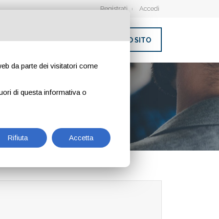
Registrati
Accedi
INSERISCI IL TUO SITO
 web da parte dei visitatori come
uori di questa informativa o
Rifiuta
Accetta