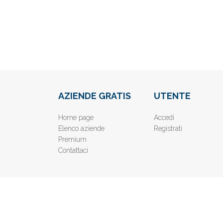
AZIENDE GRATIS
UTENTE
Home page
Accedi
Elenco aziende
Registrati
Premium
Contattaci
© 2019
www.AziendeGratis.it
- Elenco aziende e imprese o