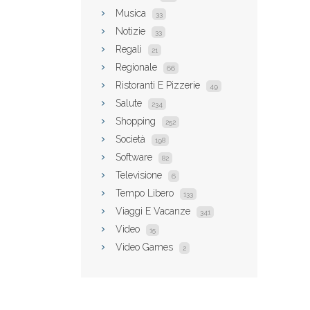
Musica
33
Notizie
33
Regali
21
Regionale
66
Ristoranti E Pizzerie
49
Salute
234
Shopping
252
Società
198
Software
82
Televisione
6
Tempo Libero
133
Viaggi E Vacanze
341
Video
15
Video Games
2