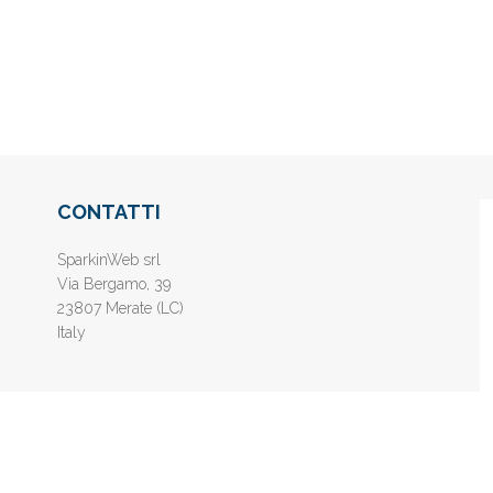
CONTATTI
SparkinWeb srl
Via Bergamo, 39
23807 Merate (LC)
Italy
nline gratis - Inserisci il tuo sito web e aumenta la popolarità sui motori di 