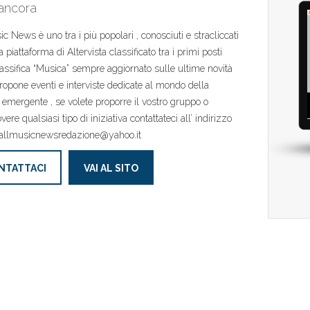
 ancora
ic News è uno tra i più popolari , conosciuti e stracliccati
la piattaforma di Altervista classificato tra i primi posti
lassifica “Musica” sempre aggiornato sulle ultime novità
ropone eventi e interviste dedicate al mondo della
emergente , se volete proporre il vostro gruppo o
re qualsiasi tipo di iniziativa contattateci all’ indirizzo
 allmusicnewsredazione@yahoo.it
NTATTACI
VAI AL SITO