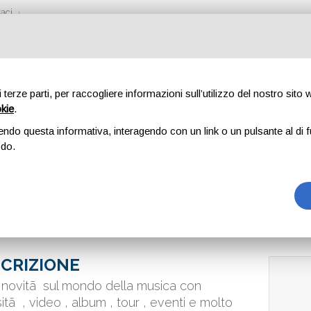
aci
di terze parti, per raccogliere informazioni sull’utilizzo del nostro sito
okie
.
NEWS
endo questa informativa, interagendo con un link o un pulsante al di f
odo.
CRIZIONE
 novitã sul mondo della musica con
sitã , video , album , tour , eventi e molto