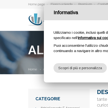
Home page
Elenco aziende
Premium
Contatt
Informativa
Utilizziamo i cookie, inclusi quelli 
specificato nell'
informativa sui co
ALL MUSIC 
Puoi acconsentirne l'utilizzo chiud
continuando a navigare in altro m
Scopri di più e personalizza
Home
Aziende
All Music News
DES
CATEGORIE
tante
curio