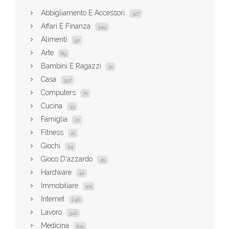
Abbigliamento E Accessori
327
Affari E Finanza
349
Alimenti
90
Arte
89
Bambini E Ragazzi
21
Casa
397
Computers
70
Cucina
33
Famiglia
20
Fitness
21
Giochi
24
Gioco D'azzardo
45
Hardware
42
Immobiliare
101
Internet
246
Lavoro
342
Medicina
109