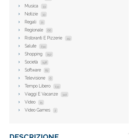
Musica
33
Notizie
33
Regali
21
Regionale
66
Ristoranti E Pizzerie
49
Salute
234
Shopping
252
Società
198
Software
82
Televisione
6
Tempo Libero
133
Viaggi E Vacanze
341
Video
15
Video Games
2
DESCRIZIONE