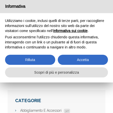
Informativa
Utilizziamo i cookie, inclusi quelli di terze parti, per raccogliere
informazioni sull’utilizzo del nostro sito web da parte dei
visitatori come specificato nell'
informativa sui cookie
.
Puoi acconsentirne l'utilizzo chiudendo questa informativa,
interagendo con un link o un pulsante al di fuori di questa
informativa o continuando a navigare in altro modo.
ALBERT LEARNING
Rifiuta
Accetta
Scopri di più e personalizza
Home
Aziende
Albert Learning
CATEGORIE
Abbigliamento E Accessori
327