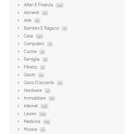
Affari E Finanza
349
Alimenti
90
Arte
89
Bambini E Ragazzi
21
Casa
397
Computers
70
Cucina
33
Famiglia
20
Fitness
21
Giochi
24
Gioco D'azzardo
45
Hardware
42
Immobiliare
101
Internet
246
Lavoro
342
Medicina
109
Musica
33