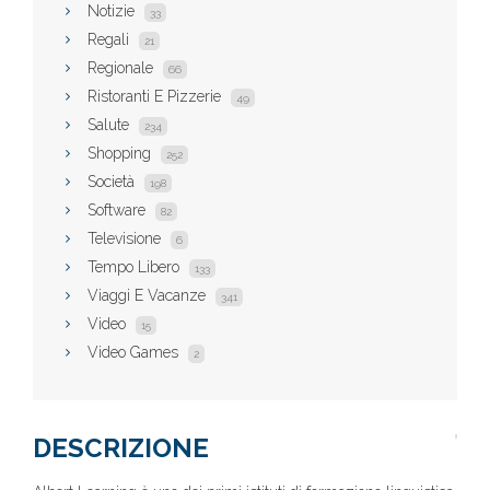
Notizie
33
Regali
21
Regionale
66
Ristoranti E Pizzerie
49
Salute
234
Shopping
252
Società
198
Software
82
Televisione
6
Tempo Libero
133
Viaggi E Vacanze
341
Video
15
Video Games
2
DESCRIZIONE