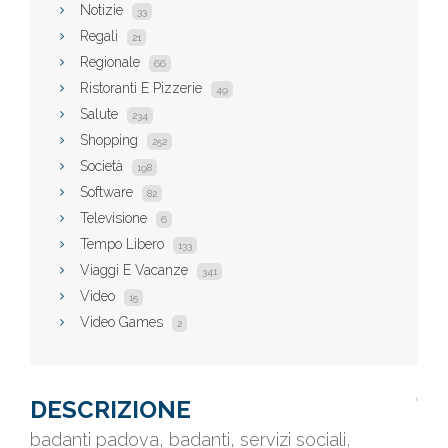
Notizie
33
Regali
21
Regionale
66
Ristoranti E Pizzerie
49
Salute
234
Shopping
252
Società
198
Software
82
Televisione
6
Tempo Libero
133
Viaggi E Vacanze
341
Video
15
Video Games
2
DESCRIZIONE
badanti padova, badanti, servizi sociali,