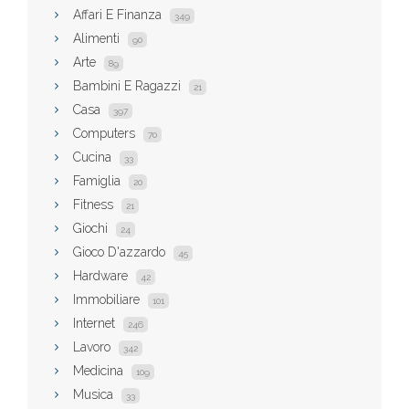
Affari E Finanza
349
Alimenti
90
Arte
89
Bambini E Ragazzi
21
Casa
397
Computers
70
Cucina
33
Famiglia
20
Fitness
21
Giochi
24
Gioco D'azzardo
45
Hardware
42
Immobiliare
101
Internet
246
Lavoro
342
Medicina
109
Musica
33