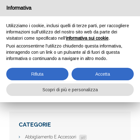
Informativa
Utilizziamo i cookie, inclusi quelli di terze parti, per raccogliere
informazioni sull’utilizzo del nostro sito web da parte dei
visitatori come specificato nell'
informativa sui cookie
.
Puoi acconsentirne l'utilizzo chiudendo questa informativa,
interagendo con un link o un pulsante al di fuori di questa
informativa o continuando a navigare in altro modo.
ALBENMOORE
Rifiuta
Accetta
Scopri di più e personalizza
Home
Aziende
Albenmoore
CATEGORIE
Abbigliamento E Accessori
327