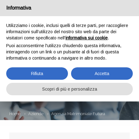
Informativa
Utilizziamo i cookie, inclusi quelli di terze parti, per raccogliere
informazioni sull’utilizzo del nostro sito web da parte dei
visitatori come specificato nell'
informativa sui cookie
.
Puoi acconsentirne l'utilizzo chiudendo questa informativa,
interagendo con un link o un pulsante al di fuori di questa
informativa o continuando a navigare in altro modo.
AGENZIA
Rifiuta
Accetta
MATRIMONIALE
FUTURA
Scopri di più e personalizza
Home
Aziende
Agenzia Matrimoniale Futura