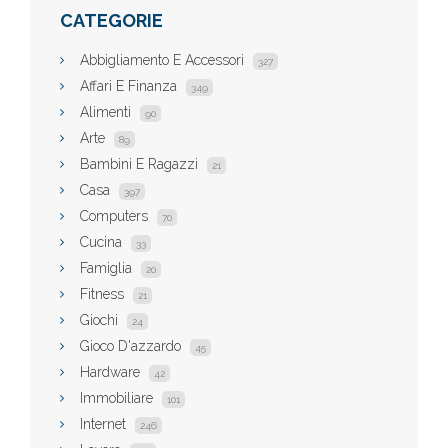
CATEGORIE
Abbigliamento E Accessori
327
Affari E Finanza
349
Alimenti
90
Arte
89
Bambini E Ragazzi
21
Casa
397
Computers
70
Cucina
33
Famiglia
20
Fitness
21
Giochi
24
Gioco D'azzardo
45
Hardware
42
Immobiliare
101
Internet
246