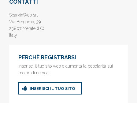
CONTATTI
SparkinWeb srl
Via Bergamo, 39
23807 Merate (LC)
Italy
PERCHÈ REGISTRARSI
Inserisci il tuo sito web e aumenta la popolarità sui
motori di ricerca!
INSERISCI IL TUO SITO
© 2019
www.AziendeGratis.it
- Elenco aziende e imprese online
gratis - Inserisci il tuo sito web e aumenta la popolarità sui motori
di ricerca!