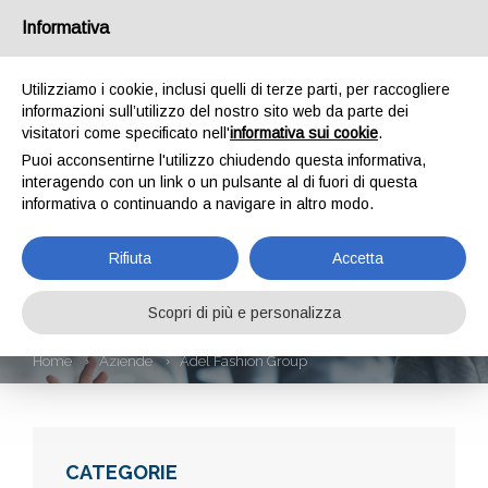
Informativa
Utilizziamo i cookie, inclusi quelli di terze parti, per raccogliere
informazioni sull’utilizzo del nostro sito web da parte dei
visitatori come specificato nell'
informativa sui cookie
.
Puoi acconsentirne l'utilizzo chiudendo questa informativa,
interagendo con un link o un pulsante al di fuori di questa
informativa o continuando a navigare in altro modo.
ADEL FASHION
Rifiuta
Accetta
GROUP
Scopri di più e personalizza
Home
Aziende
Adel Fashion Group
CATEGORIE