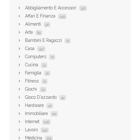
Abbigliamento E Accessori
327
Affari E Finanza
349
Alimenti
90
Arte
89
Bambini E Ragazzi
21
Casa
397
Computers
70
Cucina
33
Famiglia
20
Fitness
21
Giochi
24
Gioco D'azzardo
45
Hardware
42
Immobiliare
101
Internet
246
Lavoro
342
Medicina
109