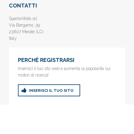
CONTATTI
SparkinWeb srl
Via Bergamo, 39
23807 Merate (LC)
Italy
PERCHÈ REGISTRARSI
Inserisci il tuo sito web e aumenta la popolarità sui
motori di ricerca!
INSERISCI IL TUO SITO
© 2019
www.AziendeGratis.it
- Elenco aziende e imprese online
gratis - Inserisci il tuo sito web e aumenta la popolarità sui motori
di ricerca!