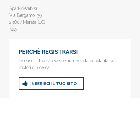
SparkinWeb srl
Via Bergamo, 39
23807 Merate (LC)
Italy
PERCHÈ REGISTRARSI
Inserisci il tuo sito web e aumenta la popolarità sui
motori di ricerca!
INSERISCI IL TUO SITO
© 2019
www.AziendeGratis.it
- Elenco aziende e imprese online
gratis - Inserisci il tuo sito web e aumenta la popolarità sui motori
di ricerca!
Privacy Policy
|
Cookie Policy
(Personalizza)