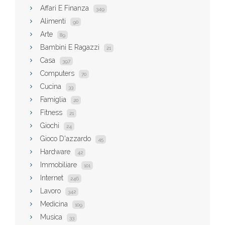
Affari E Finanza
349
Alimenti
90
Arte
89
Bambini E Ragazzi
21
Casa
397
Computers
70
Cucina
33
Famiglia
20
Fitness
21
Giochi
24
Gioco D'azzardo
45
Hardware
42
Immobiliare
101
Internet
246
Lavoro
342
Medicina
109
Musica
33