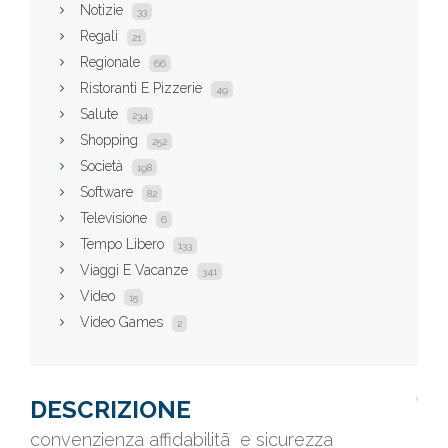
Notizie
33
Regali
21
Regionale
66
Ristoranti E Pizzerie
49
Salute
234
Shopping
252
Società
198
Software
82
Televisione
6
Tempo Libero
133
Viaggi E Vacanze
341
Video
15
Video Games
2
DESCRIZIONE
convenzienza affidabilitã e sicurezza