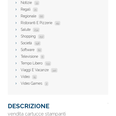
Notizie
33
Regali
21
Regionale
66
Ristoranti E Pizzerie
49
Salute
234
Shopping
252
Società
198
Software
82
Televisione
6
Tempo Libero
133
Viaggi E Vacanze
341
Video
15
Video Games
2
DESCRIZIONE
vendita cartucce stampanti