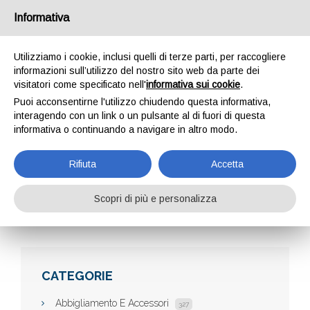
Informativa
Utilizziamo i cookie, inclusi quelli di terze parti, per raccogliere
informazioni sull’utilizzo del nostro sito web da parte dei
visitatori come specificato nell'
informativa sui cookie
.
Puoi acconsentirne l'utilizzo chiudendo questa informativa,
interagendo con un link o un pulsante al di fuori di questa
informativa o continuando a navigare in altro modo.
ACM FORNITURE
Rifiuta
Accetta
Scopri di più e personalizza
Home
Aziende
Acm forniture
CATEGORIE
Abbigliamento E Accessori
327