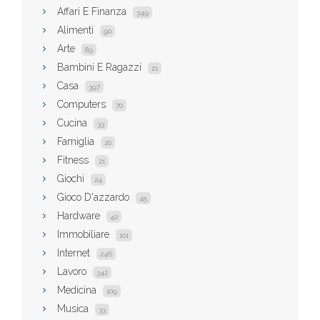
Affari E Finanza
349
Alimenti
90
Arte
89
Bambini E Ragazzi
21
Casa
397
Computers
70
Cucina
33
Famiglia
20
Fitness
21
Giochi
24
Gioco D'azzardo
45
Hardware
42
Immobiliare
101
Internet
246
Lavoro
342
Medicina
109
Musica
33