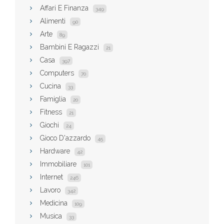
Affari E Finanza
349
Alimenti
90
Arte
89
Bambini E Ragazzi
21
Casa
397
Computers
70
Cucina
33
Famiglia
20
Fitness
21
Giochi
24
Gioco D'azzardo
45
Hardware
42
Immobiliare
101
Internet
246
Lavoro
342
Medicina
109
Musica
33