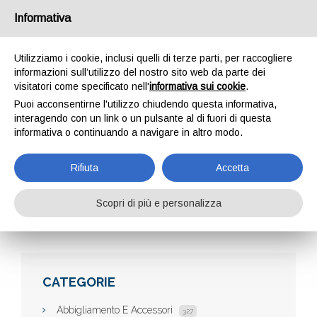
Informativa
Utilizziamo i cookie, inclusi quelli di terze parti, per raccogliere
informazioni sull’utilizzo del nostro sito web da parte dei
visitatori come specificato nell'
informativa sui cookie
.
Puoi acconsentirne l'utilizzo chiudendo questa informativa,
interagendo con un link o un pulsante al di fuori di questa
informativa o continuando a navigare in altro modo.
ACCESSORI VINO
Rifiuta
Accetta
Scopri di più e personalizza
Home
Aziende
Accessori Vino
CATEGORIE
Abbigliamento E Accessori
327