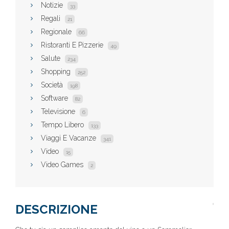
Notizie
33
Regali
21
Regionale
66
Ristoranti E Pizzerie
49
Salute
234
Shopping
252
Società
198
Software
82
Televisione
6
Tempo Libero
133
Viaggi E Vacanze
341
Video
15
Video Games
2
DESCRIZIONE