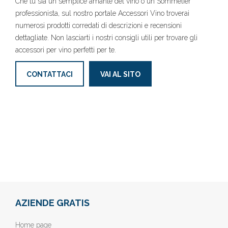
Che tu sia un semplice amante del vino o un Sommelier
professionista, sul nostro portale Accessori Vino troverai
numerosi prodotti corredati di descrizioni e recensioni
dettagliate. Non lasciarti i nostri consigli utili per trovare gli
accessori per vino perfetti per te.
CONTATTACI
VAI AL SITO
AZIENDE GRATIS
Home page