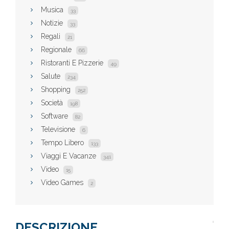
Musica
33
Notizie
33
Regali
21
Regionale
66
Ristoranti E Pizzerie
49
Salute
234
Shopping
252
Società
198
Software
82
Televisione
6
Tempo Libero
133
Viaggi E Vacanze
341
Video
15
Video Games
2
DESCRIZIONE