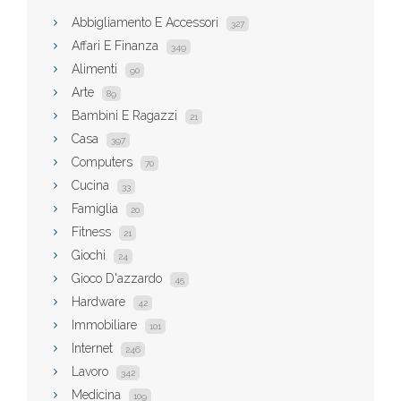
Abbigliamento E Accessori
327
Affari E Finanza
349
Alimenti
90
Arte
89
Bambini E Ragazzi
21
Casa
397
Computers
70
Cucina
33
Famiglia
20
Fitness
21
Giochi
24
Gioco D'azzardo
45
Hardware
42
Immobiliare
101
Internet
246
Lavoro
342
Medicina
109