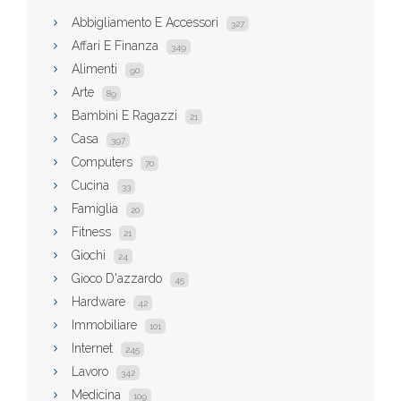
Abbigliamento E Accessori
327
Affari E Finanza
349
Alimenti
90
Arte
89
Bambini E Ragazzi
21
Casa
397
Computers
70
Cucina
33
Famiglia
20
Fitness
21
Giochi
24
Gioco D'azzardo
45
Hardware
42
Immobiliare
101
Internet
245
Lavoro
342
Medicina
109