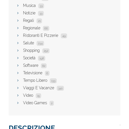
Musica
33
Notizie
33
Regali
21
Regionale
66
Ristoranti E Pizzerie
49
Salute
234
Shopping
252
Società
198
Software
82
Televisione
6
Tempo Libero
133
Viaggi E Vacanze
341
Video
15
Video Games
2
DESCRIZIONE