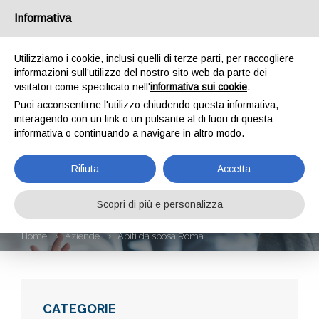
Informativa
Utilizziamo i cookie, inclusi quelli di terze parti, per raccogliere
informazioni sull’utilizzo del nostro sito web da parte dei
visitatori come specificato nell'
informativa sui cookie
.
Puoi acconsentirne l'utilizzo chiudendo questa informativa,
interagendo con un link o un pulsante al di fuori di questa
informativa o continuando a navigare in altro modo.
ABITI DA SPOSA
Rifiuta
Accetta
ROMA
Scopri di più e personalizza
Home
Aziende
Abiti da sposa Roma
CATEGORIE