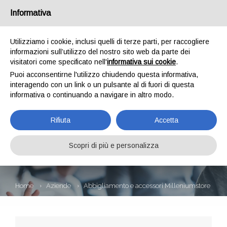
Informativa
Utilizziamo i cookie, inclusi quelli di terze parti, per raccogliere
informazioni sull’utilizzo del nostro sito web da parte dei
visitatori come specificato nell'
informativa sui cookie
.
Puoi acconsentirne l'utilizzo chiudendo questa informativa,
interagendo con un link o un pulsante al di fuori di questa
informativa o continuando a navigare in altro modo.
ABBIGLIAMENTO E
Rifiuta
Accetta
ACCESSORI
MILLENIUMSTORE
Scopri di più e personalizza
Home
Aziende
Abbigliamento e accessori Milleniumstore