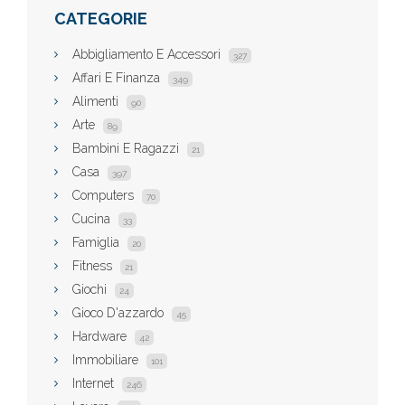
CATEGORIE
Abbigliamento E Accessori
327
Affari E Finanza
349
Alimenti
90
Arte
89
Bambini E Ragazzi
21
Casa
397
Computers
70
Cucina
33
Famiglia
20
Fitness
21
Giochi
24
Gioco D'azzardo
45
Hardware
42
Immobiliare
101
Internet
246