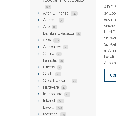
Abbigliamento E Accessori
A.D.G. 
327
Affari E Finanza
sviluppo
349
esigenz
Alimenti
90
(anche 
Arte
89
Hard Di
Bambini E Ragazzi
21
Siti We
Casa
397
Siti We
Computers
70
all’Amm
Cucina
33
Portali
Famiglia
20
Applica
Fitness
21
Giochi
24
CO
Gioco D'azzardo
45
Hardware
42
Immobiliare
101
Internet
246
Lavoro
342
Medicina
109