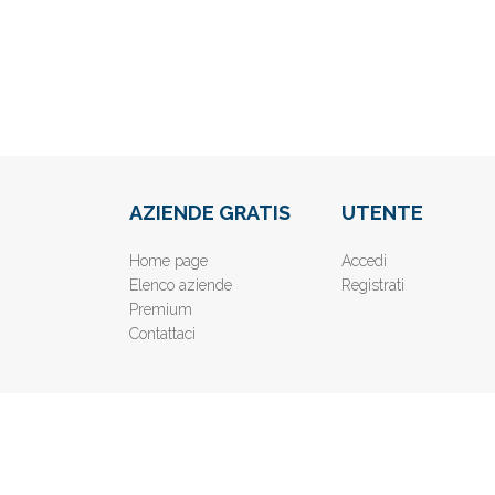
AZIENDE GRATIS
UTENTE
Home page
Accedi
Elenco aziende
Registrati
Premium
Contattaci
© 2019
www.AziendeGratis.it
- Elenco aziende e imprese o