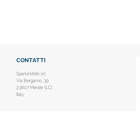
CONTATTI
SparkinWeb srl
Via Bergamo, 39
23807 Merate (LC)
Italy
nline gratis - Inserisci il tuo sito web e aumenta la popolarità sui motori di 