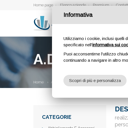
Home page
Elenco aziende
Premium
Contatt
Informativa
Utilizziamo i cookie, inclusi quelli 
specificato nell'
informativa sui co
A.D.G. SOFT
Puoi acconsentirne l'utilizzo chiud
continuando a navigare in altro m
Scopri di più e personalizza
Home
Aziende
A.D.G. Software
DES
CATEGORIE
reali
perso