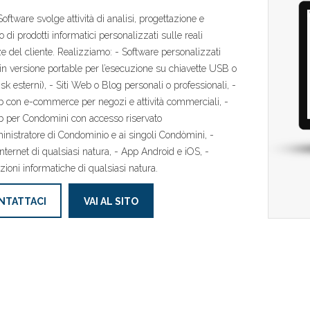
Software svolge attività di analisi, progettazione e
 di prodotti informatici personalizzati sulle reali
e del cliente. Realizziamo: - Software personalizzati
in versione portable per l’esecuzione su chiavette USB o
sk esterni), - Siti Web o Blog personali o professionali, -
b con e-commerce per negozi e attività commerciali, -
b per Condomìni con accesso riservato
inistratore di Condominio e ai singoli Condòmini, -
 Internet di qualsiasi natura, - App Android e iOS, -
zioni informatiche di qualsiasi natura.
NTATTACI
VAI AL SITO