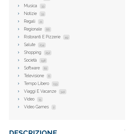
Musica
33
Notizie
33
Regali
21
Regionale
66
Ristoranti E Pizzerie
49
Salute
234
Shopping
252
Società
198
Software
82
Televisione
6
Tempo Libero
133
Viaggi E Vacanze
341
Video
15
Video Games
2
DESCRIZIONE