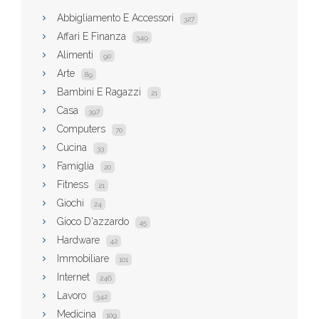
Abbigliamento E Accessori
327
Affari E Finanza
349
Alimenti
90
Arte
89
Bambini E Ragazzi
21
Casa
397
Computers
70
Cucina
33
Famiglia
20
Fitness
21
Giochi
24
Gioco D'azzardo
45
Hardware
42
Immobiliare
101
Internet
246
Lavoro
342
Medicina
109