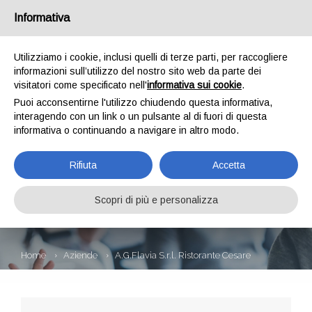
Informativa
Utilizziamo i cookie, inclusi quelli di terze parti, per raccogliere
informazioni sull’utilizzo del nostro sito web da parte dei
visitatori come specificato nell'
informativa sui cookie
.
Puoi acconsentirne l'utilizzo chiudendo questa informativa,
interagendo con un link o un pulsante al di fuori di questa
informativa o continuando a navigare in altro modo.
A.G.FLAVIA S.R.L.
Rifiuta
Accetta
RISTORANTE
CESARE
Scopri di più e personalizza
Home
Aziende
A.G.Flavia S.r.l. Ristorante Cesare