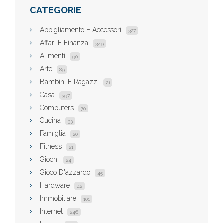
CATEGORIE
Abbigliamento E Accessori
327
Affari E Finanza
349
Alimenti
90
Arte
89
Bambini E Ragazzi
21
Casa
397
Computers
70
Cucina
33
Famiglia
20
Fitness
21
Giochi
24
Gioco D'azzardo
45
Hardware
42
Immobiliare
101
Internet
246