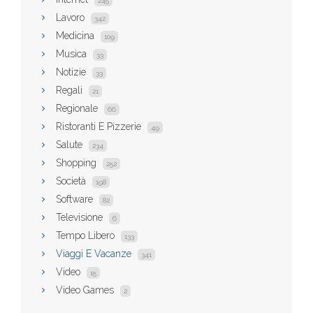
245
Lavoro
342
Medicina
109
Musica
33
Notizie
33
Regali
21
Regionale
66
Ristoranti E Pizzerie
49
Salute
234
Shopping
252
Società
198
Software
82
Televisione
6
Tempo Libero
133
Viaggi E Vacanze
341
Video
15
Video Games
2