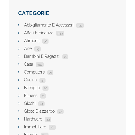
CATEGORIE
Abbigliamento E Accessori
327
Affari E Finanza
349
Alimenti
90
Arte
89
Bambini E Ragazzi
21
Casa
397
Computers
70
Cucina
33
Famiglia
20
Fitness
21
Giochi
24
Gioco D'azzardo
45
Hardware
42
Immobiliare
101
Internet