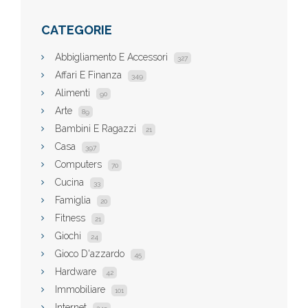
CATEGORIE
Abbigliamento E Accessori
327
Affari E Finanza
349
Alimenti
90
Arte
89
Bambini E Ragazzi
21
Casa
397
Computers
70
Cucina
33
Famiglia
20
Fitness
21
Giochi
24
Gioco D'azzardo
45
Hardware
42
Immobiliare
101
Internet