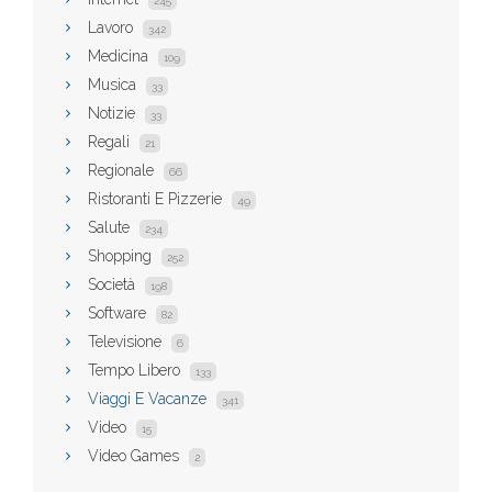
245
Lavoro
342
Medicina
109
Musica
33
Notizie
33
Regali
21
Regionale
66
Ristoranti E Pizzerie
49
Salute
234
Shopping
252
Società
198
Software
82
Televisione
6
Tempo Libero
133
Viaggi E Vacanze
341
Video
15
Video Games
2