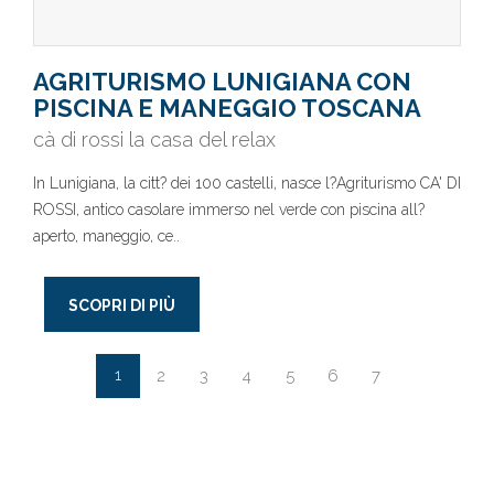
AGRITURISMO LUNIGIANA CON
PISCINA E MANEGGIO TOSCANA
cà di rossi la casa del relax
In Lunigiana, la citt? dei 100 castelli, nasce l?Agriturismo CA' DI
ROSSI, antico casolare immerso nel verde con piscina all?
aperto, maneggio, ce..
SCOPRI DI PIÙ
1
2
3
4
5
6
7