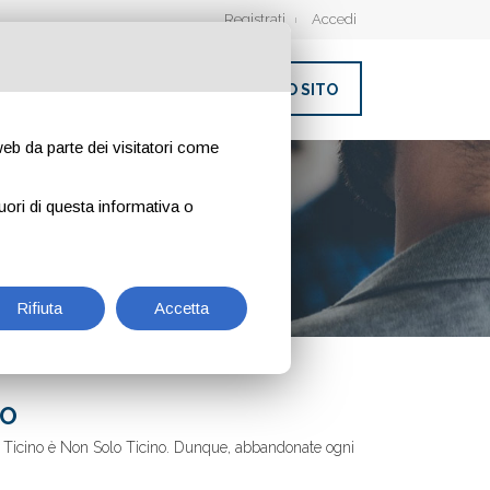
Registrati
Accedi
INSERISCI IL TUO SITO
 web da parte dei visitatori come
uori di questa informativa o
Rifiuta
Accetta
NO
on Ticino è Non Solo Ticino. Dunque, abbandonate ogni