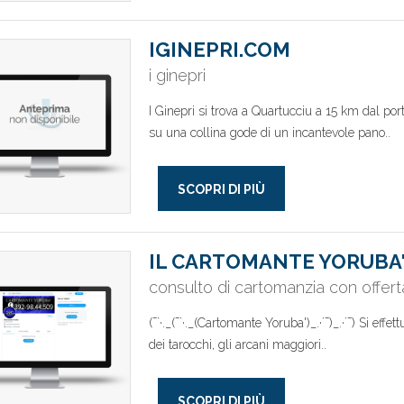
IGINEPRI.COM
i ginepri
I Ginepri si trova a Quartucciu a 15 km dal por
su una collina gode di un incantevole pano..
SCOPRI DI PIÙ
IL CARTOMANTE YORUBA
consulto di cartomanzia con offert
(¯`·._(¯`·._(Cartomante Yoruba')_.·´¯)_.·´¯) Si ef
dei tarocchi, gli arcani maggiori..
SCOPRI DI PIÙ