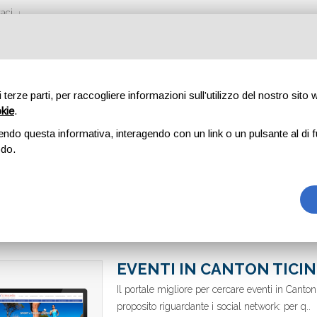
aci
di terze parti, per raccogliere informazioni sull’utilizzo del nostro sito
okie
.
endo questa informativa, interagendo con un link o un pulsante al di f
odo.
EVENTI IN CANTON TICI
Il portale migliore per cercare eventi in Cant
proposito riguardante i social network: per q..