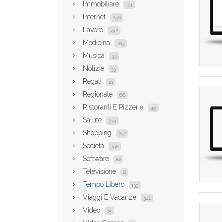
Immobiliare
101
Internet
246
Lavoro
342
Medicina
109
Musica
33
Notizie
33
Regali
21
Regionale
66
Ristoranti E Pizzerie
49
Salute
234
Shopping
252
Società
198
Software
82
Televisione
6
Tempo Libero
133
Viaggi E Vacanze
341
Video
15