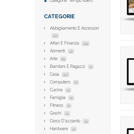
Categoria: Tempo libero
CATEGORIE
Abbigliamento E Accessori
327
Affari E Finanza
349
Alimenti
90
Arte
89
Bambini E Ragazzi
21
Casa
397
Computers
70
Cucina
33
Famiglia
20
Fitness
21
Giochi
24
Gioco D'azzardo
45
Hardware
42