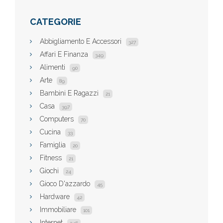
CATEGORIE
Abbigliamento E Accessori
327
Affari E Finanza
349
Alimenti
90
Arte
89
Bambini E Ragazzi
21
Casa
397
Computers
70
Cucina
33
Famiglia
20
Fitness
21
Giochi
24
Gioco D'azzardo
45
Hardware
42
Immobiliare
101
Internet