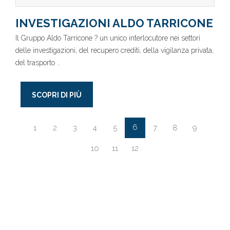
INVESTIGAZIONI ALDO TARRICONE
Il Gruppo Aldo Tarricone ? un unico interlocutore nei settori
delle investigazioni, del recupero crediti, della vigilanza privata,
del trasporto ..
SCOPRI DI PIÙ
6
1
2
3
4
5
7
8
9
10
11
12