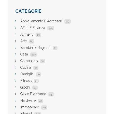
CATEGORIE
Abbigliamento E Accessori
327
Affari E Finanza
349
Alimenti
90
Arte
89
Bambini E Ragazzi
21
Casa
397
Computers
70
Cucina
33
Famiglia
20
Fitness
21
Giochi
24
Gioco D'azzardo
45
Hardware
42
Immobiliare
101
Internet