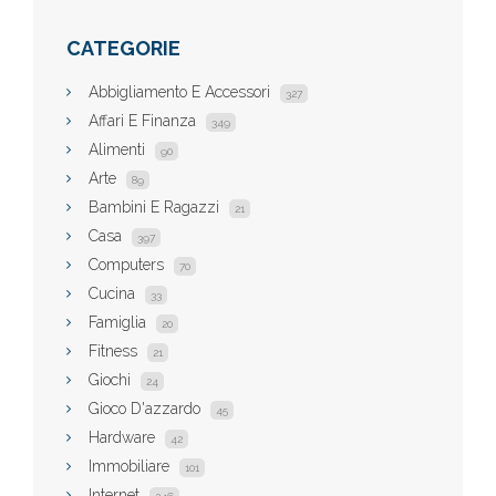
CATEGORIE
Abbigliamento E Accessori
327
Affari E Finanza
349
Alimenti
90
Arte
89
Bambini E Ragazzi
21
Casa
397
Computers
70
Cucina
33
Famiglia
20
Fitness
21
Giochi
24
Gioco D'azzardo
45
Hardware
42
Immobiliare
101
Internet