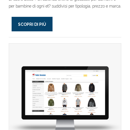
per bambine di ogni et? suddivisi per tipologia, prezzo e marca.
SCOPRI DI PIÙ